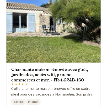
Charmante maison rénovée avec goût,
jardin clos, accès wifi, proche
commerces et mer. - FR-1-224B-160
★★★★★
Cette charmante maison rénovée offre un cadre
idéal pour des vacances à Noirmoutier. Son jardin
clos, l'accès wifi et la proximité des...
parking
internet