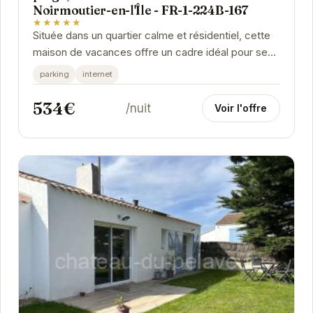
Noirmoutier-en-l'Île - FR-1-224B-167
★★★★★
Située dans un quartier calme et résidentiel, cette
maison de vacances offre un cadre idéal pour se
ressourcer. À proximité des plages et des...
parking
internet
534€
/nuit
Voir l'offre