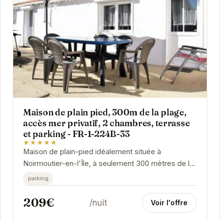
Maison de plain pied, 300m de la plage,
accès mer privatif, 2 chambres, terrasse
et parking - FR-1-224B-33
★★★★★
Maison de plain-pied idéalement située à
Noirmoutier-en-l'Île, à seulement 300 mètres de la
plage et avec un accès direct à la mer. Ce...
parking
209€
/nuit
Voir l'offre