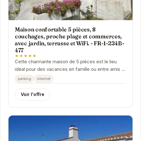
Maison confortable 5 pièces, 8
couchages, proche plage et commerces,
avec jardin, terrasse et WiFi. - FR-1-224B-
477
★★★★★
Cette charmante maison de 5 pièces est le lieu
idéal pour des vacances en famille ou entre amis à
Noirmoutier-en-l'Île. Sa proximité avec la...
parking
internet
Voir l'offre