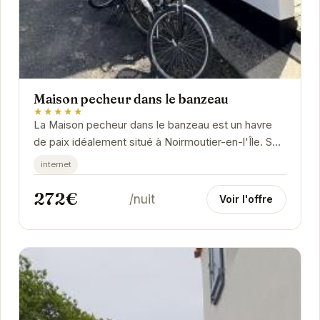
Maison pecheur dans le banzeau
★★★★★
La Maison pecheur dans le banzeau est un havre
de paix idéalement situé à Noirmoutier-en-l'Île. Son
emplacement privilégié offre un accès...
internet
272€
/nuit
Voir l'offre