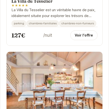
La Villa du Tesselier
★★★★★
La Villa du Tesselier est un véritable havre de paix,
idéalement située pour explorer les trésors de
Noirmoutier-en-l'Île.
parking
chambres-familiales
chambres-non-fumeurs
127€
/nuit
Voir l'offre