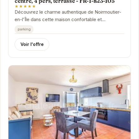
centre, 4 pers, terrasse - FR-1-823-105
★★★★★
Découvrez le charme authentique de Noirmoutier-
en-l'Île dans cette maison confortable et
idéalement située. À proximité du centre-ville et
parking
de...
Voir l'offre