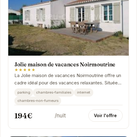
Jolie maison de vacances Noirmoutrine
★★★★★
La Jolie maison de vacances Noirmoutrine offre un
cadre idéal pour des vacances relaxantes. Située
dans un quartier calme, elle dispose de tout le...
parking
chambres-familiales
internet
chambres-non-fumeurs
194€
/nuit
Voir l'offre