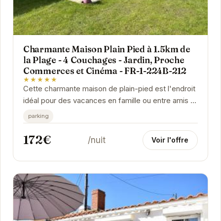
Charmante Maison Plain Pied à 1.5km de
la Plage - 4 Couchages - Jardin, Proche
Commerces et Cinéma - FR-1-224B-212
★★★★★
Cette charmante maison de plain-pied est l'endroit
idéal pour des vacances en famille ou entre amis à
Noirmoutier-en-l'Île. Son emplacement...
parking
172€
/nuit
Voir l'offre