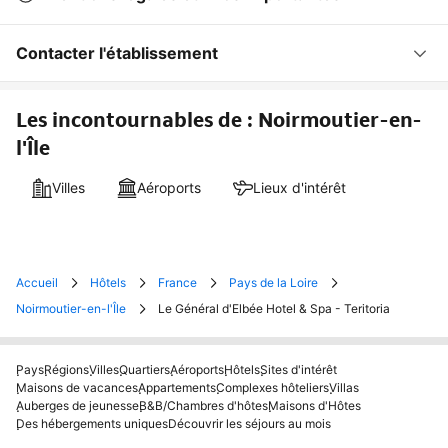
Contacter l'établissement
Les incontournables de : Noirmoutier-en-
l'Île
Villes
Aéroports
Lieux d'intérêt
Accueil
Hôtels
France
Pays de la Loire
Noirmoutier-en-l'Île
Le Général d'Elbée Hotel & Spa - Teritoria
Pays
Régions
Villes
Quartiers
Aéroports
Hôtels
Sites d'intérêt
Maisons de vacances
Appartements
Complexes hôteliers
Villas
Auberges de jeunesse
B&B/Chambres d'hôtes
Maisons d'Hôtes
Des hébergements uniques
Découvrir les séjours au mois