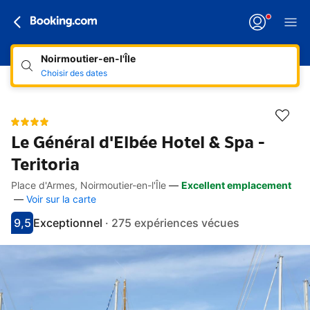
Noirmoutier-en-l'Île
Choisir des dates
Le Général d'Elbée Hotel & Spa -
Teritoria
Place d'Armes, Noirmoutier-en-l'Île
—
Excellent emplacement
Accès rapides
Aller à la description
Aller aux équipements
Aller aux hébergements
Aller aux conditions
—
Voir sur la carte
9,5
Exceptionnel
·
275 expériences vécues
Avec une note de 9.5
exceptionnel