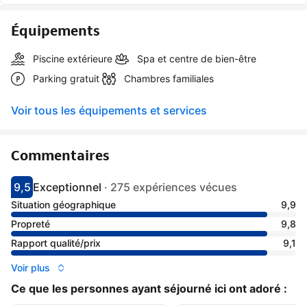
Équipements
Piscine extérieure
Spa et centre de bien-être
Parking gratuit
Chambres familiales
Voir tous les équipements et services
Commentaires
9,5
Exceptionnel
·
275 expériences vécues
Avec une note de 9.5
exceptionnel
Situation géographique
9,9
Propreté
9,8
Rapport qualité/prix
9,1
Voir plus
Ce que les personnes ayant séjourné ici ont adoré :