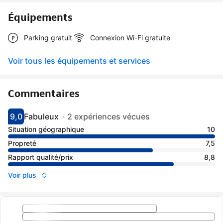
Équipements
Parking gratuit
Connexion Wi-Fi gratuite
Voir tous les équipements et services
Commentaires
9,0
Fabuleux
·
2 expériences vécues
Avec une note de 9
fabuleux
Situation géographique
10
Propreté
7,5
Rapport qualité/prix
8,8
Voir plus