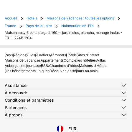
Accueil
Hôtels
Maisons de vacances : toutes les options
France
Pays de la Loire
Noirmoutier-en-l'Île
Maison cosy 6 pers, plage à 160m, jardin clos, plancha, ménage inclus -
FR-1-224B-204
Pays
Régions
Villes
Quartiers
Aéroports
Hôtels
Sites d'intérêt
Maisons de vacances
Appartements
Complexes hôteliers
Villas
Auberges de jeunesse
B&B/Chambres d'hôtes
Maisons d'Hôtes
Des hébergements uniques
Découvrir les séjours au mois
Assistance
À découvrir
Conditions et paramètres
Partenaires
À propos
EUR
Sélectionnez votre langue
Sélectionnez votre devise