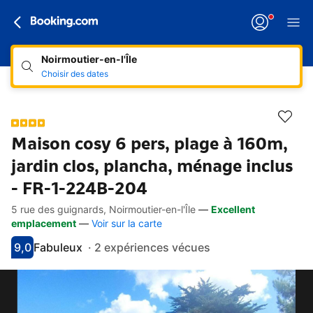
Noirmoutier-en-l'Île
Choisir des dates
Maison cosy 6 pers, plage à 160m,
jardin clos, plancha, ménage inclus
- FR-1-224B-204
5 rue des guignards, Noirmoutier-en-l'Île
—
Excellent
Accès rapides
Aller à la description
Aller aux équipements
Aller aux hébergements
Aller aux conditions
emplacement
—
Voir sur la carte
9,0
Fabuleux
·
2 expériences vécues
Avec une note de 9
fabuleux