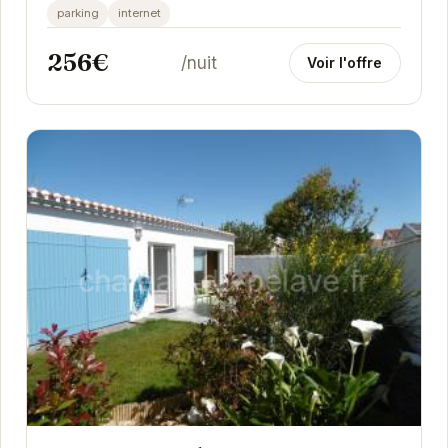
avec un jardin, elle offre tout le nécessaire pour...
parking
internet
256€
/nuit
Voir l'offre