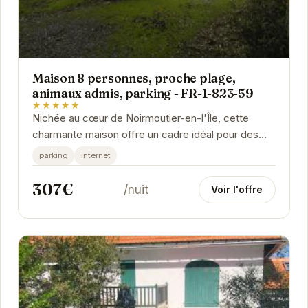
Maison 8 personnes, proche plage,
animaux admis, parking - FR-1-823-59
★★★★★
Nichée au cœur de Noirmoutier-en-l'Île, cette
charmante maison offre un cadre idéal pour des
vacances en famille ou entre amis. Sa proximité...
parking
internet
307€
/nuit
Voir l'offre