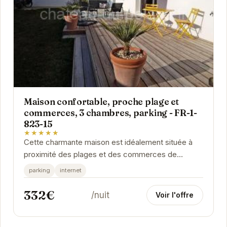
Maison confortable, proche plage et
commerces, 3 chambres, parking - FR-1-
823-15
★★★★★
Cette charmante maison est idéalement située à
proximité des plages et des commerces de
Noirmoutier-en-l'Île. Avec ses 3 chambres
parking
internet
spacieuses,...
332€
/nuit
Voir l'offre