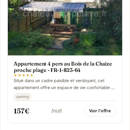
Appartement 4 pers au Bois de la Chaize
proche plage - FR-1-823-64
★★★★★
Situé dans un cadre paisible et verdoyant, cet
appartement offre un espace de vie confortable et
lumineux. À proximité des commerces et des...
parking
157€
/nuit
Voir l'offre