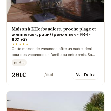
Maison à L'Herbaudière, proche plage et
commerces, pour 6 personnes - FR-1-
823-60
★★★★★
Cette maison de vacances offre un cadre idéal
pour des vacances en famille ou entre amis. Sa
proximité avec la plage et les commerces vous...
parking
261€
/nuit
Voir l'offre