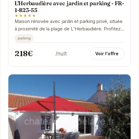
L'Herbaudière avec jardin et parking - FR-
1-823-55
★★★★★
Maison rénovée avec jardin et parking privé, située
à proximité de la plage de L'Herbaudière. Profitez
du calme et de la tranquillité de...
parking
218€
/nuit
Voir l'offre