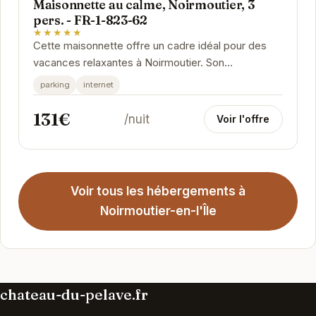
Maisonnette au calme, Noirmoutier, 3
pers. - FR-1-823-62
★★★★★
Cette maisonnette offre un cadre idéal pour des
vacances relaxantes à Noirmoutier. Son
emplacement paisible permet de profiter
parking
internet
pleinement de la...
131€
/nuit
Voir l'offre
Voir tous les hébergements à
Noirmoutier-en-l'Île
chateau-du-pelave.fr