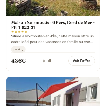
Maison Noirmoutier 6 Pers, Bord de Mer -
FR-1-823-21
★★★★★
Située à Noirmoutier-en-l'Île, cette maison offre un
cadre idéal pour des vacances en famille ou entre
amis. Proche de la plage, vous pourrez...
parking
436€
/nuit
Voir l'offre