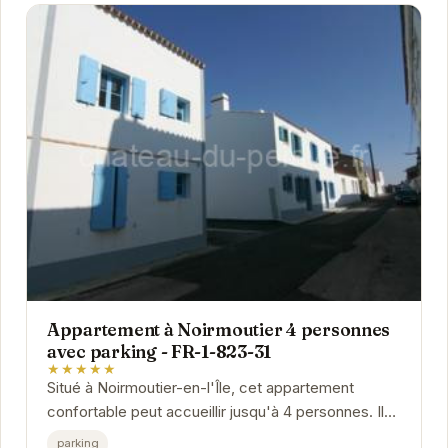
Appartement à Noirmoutier 4 personnes
avec parking - FR-1-823-31
★★★★★
Situé à Noirmoutier-en-l'Île, cet appartement
confortable peut accueillir jusqu'à 4 personnes. Il
dispose d'un parking, idéal pour explorer...
parking