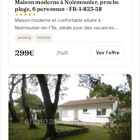
Maison moderne à Noirmoutier, proche
plage, 6 personnes - FR-1-823-58
★★★★★
Maison moderne et confortable située à
Noirmoutier-en-l'Île, idéale pour des vacances
relaxantes. Proche de la plage et pouvant
parking
internet
accueillir...
299€
/nuit
Voir l'offre