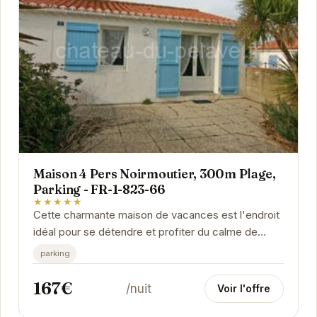
Maison 4 Pers Noirmoutier, 300m Plage,
Parking - FR-1-823-66
★★★★★
Cette charmante maison de vacances est l'endroit
idéal pour se détendre et profiter du calme de
Noirmoutier. Sa proximité avec la plage est un...
parking
167€
/nuit
Voir l'offre