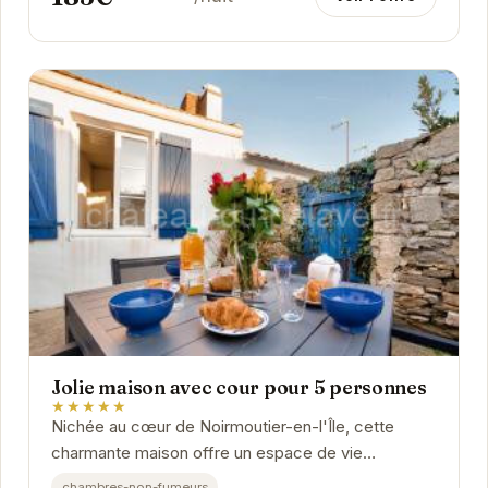
Jolie maison avec cour pour 5 personnes
★★★★★
Nichée au cœur de Noirmoutier-en-l'Île, cette
charmante maison offre un espace de vie
confortable et convivial pour des vacances
chambres-non-fumeurs