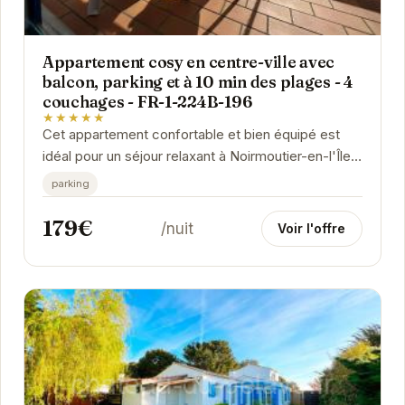
Appartement cosy en centre-ville avec
balcon, parking et à 10 min des plages - 4
couchages - FR-1-224B-196
★★★★★
Cet appartement confortable et bien équipé est
idéal pour un séjour relaxant à Noirmoutier-en-l'Île.
Sa proximité avec les plages et le...
parking
179€
/nuit
Voir l'offre