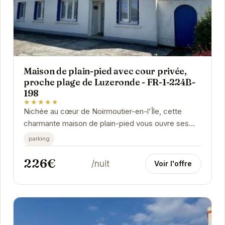
Maison de plain-pied avec cour privée,
proche plage de Luzeronde - FR-1-224B-
198
★★★★★
Nichée au cœur de Noirmoutier-en-l'Île, cette
charmante maison de plain-pied vous ouvre ses
portes pour un séjour mémorable. Son
parking
emplacement...
226€
/nuit
Voir l'offre