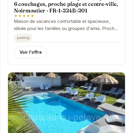
6 couchages, proche plage et centre-ville,
Noirmoutier - FR-1-224B-201
★★★★★
Maison de vacances confortable et spacieuse,
idéale pour les familles ou groupes d'amis. Proche
de la plage et du centre-ville, elle offre un accès...
parking
Voir l'offre