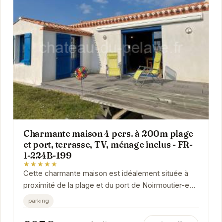
Charmante maison 4 pers. à 200m plage
et port, terrasse, TV, ménage inclus - FR-
1-224B-199
★★★★★
Cette charmante maison est idéalement située à
proximité de la plage et du port de Noirmoutier-en-
l'Île. Elle offre un espace confortable pour 4...
parking