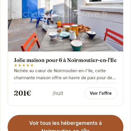
Jolie maison pour 6 à Noirmoutier-en-l'Ile
★★★★★
Nichée au cœur de Noirmoutier-en-l'Ile, cette
charmante maison offre un havre de paix pour des
vacances inoubliables. Ses espaces de vie
201€
lumineux...
/nuit
Voir l'offre
Voir tous les hébergements à