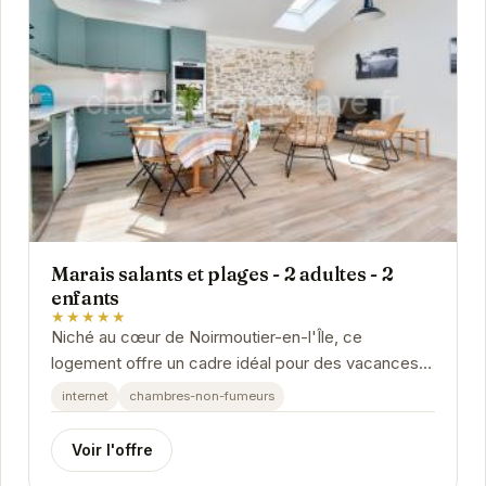
Marais salants et plages - 2 adultes - 2
enfants
★★★★★
Niché au cœur de Noirmoutier-en-l'Île, ce
logement offre un cadre idéal pour des vacances
en famille. Proche des marais salants et des
internet
chambres-non-fumeurs
plages, il...
Voir l'offre