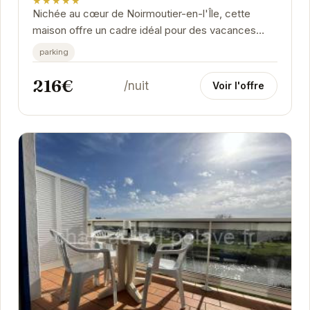
★★★★★
Nichée au cœur de Noirmoutier-en-l'Île, cette
maison offre un cadre idéal pour des vacances
relaxantes. Son jardin privatif est une invitation à...
parking
216€
/nuit
Voir l'offre