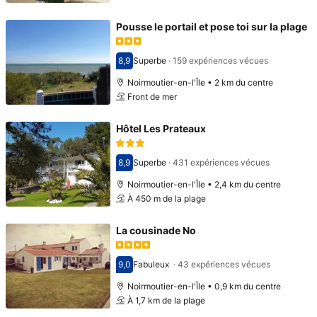
Pousse le portail et pose toi sur la plage
8,9
Superbe
·
159 expériences vécues
Avec une note de 8,9
Noirmoutier-en-l'Île • 2 km du centre
Front de mer
Hôtel Les Prateaux
8,9
Superbe
·
431 expériences vécues
Avec une note de 8,9
Noirmoutier-en-l'Île • 2,4 km du centre
À 450 m de la plage
La cousinade No
9,0
Fabuleux
·
43 expériences vécues
Avec une note de 9,0
Noirmoutier-en-l'Île • 0,9 km du centre
À 1,7 km de la plage