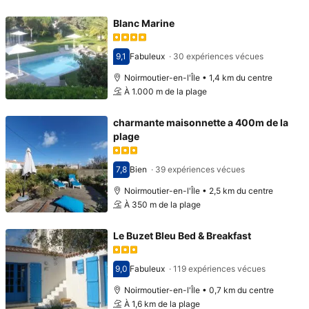
Blanc Marine
9,1
Fabuleux
·
30 expériences vécues
Avec une note de 9,1
Noirmoutier-en-l'Île • 1,4 km du centre
À 1.000 m de la plage
charmante maisonnette a 400m de la
plage
7,8
Bien
·
39 expériences vécues
Avec une note de 7,8
Noirmoutier-en-l'Île • 2,5 km du centre
À 350 m de la plage
Le Buzet Bleu Bed & Breakfast
9,0
Fabuleux
·
119 expériences vécues
Avec une note de 9,0
Noirmoutier-en-l'Île • 0,7 km du centre
À 1,6 km de la plage