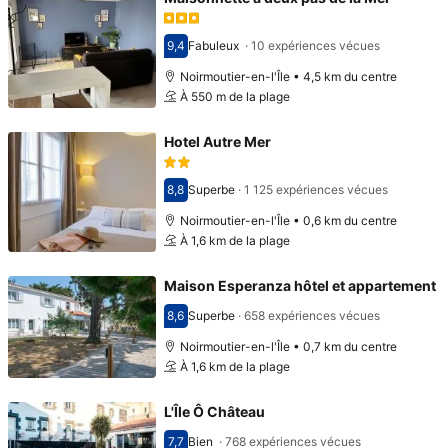
9,4
Fabuleux
·
10 expériences vécues
Avec une note de 9,4
Noirmoutier-en-l'Île • 4,5 km du centre
À 550 m de la plage
Hotel Autre Mer
8,8
Superbe
·
1 125 expériences vécues
Avec une note de 8,8
Noirmoutier-en-l'Île • 0,6 km du centre
À 1,6 km de la plage
Maison Esperanza hôtel et appartement
8,6
Superbe
·
658 expériences vécues
Avec une note de 8,6
Noirmoutier-en-l'Île • 0,7 km du centre
À 1,6 km de la plage
L'Île Ô Château
7,7
Bien
·
768 expériences vécues