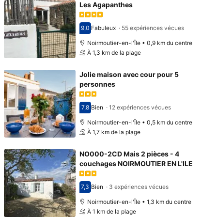
Les Agapanthes
9,0
Fabuleux
·
55 expériences vécues
Avec une note de 9,0
Noirmoutier-en-l'Île • 0,9 km du centre
À 1,3 km de la plage
Jolie maison avec cour pour 5
personnes
7,8
Bien
·
12 expériences vécues
Avec une note de 7,8
Noirmoutier-en-l'Île • 0,5 km du centre
À 1,7 km de la plage
NO000-2CD Mais 2 pièces - 4
couchages NOIRMOUTIER EN L'ILE
7,3
Bien
·
3 expériences vécues
Avec une note de 7,3
Noirmoutier-en-l'Île • 1,3 km du centre
À 1 km de la plage