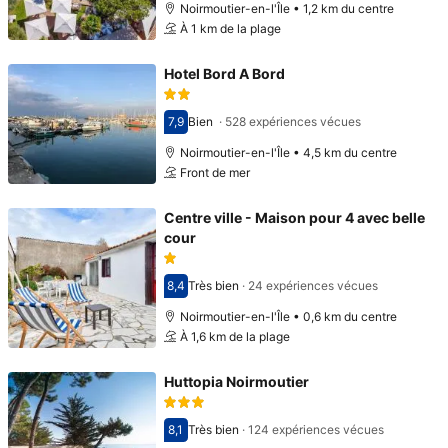
Noirmoutier-en-l'Île • 1,2 km du centre
À 1 km de la plage
Hotel Bord A Bord
7,9
Bien
·
528 expériences vécues
Avec une note de 7,9
Noirmoutier-en-l'Île • 4,5 km du centre
Front de mer
Centre ville - Maison pour 4 avec belle
cour
8,4
Très bien
·
24 expériences vécues
Avec une note de 8,4
Noirmoutier-en-l'Île • 0,6 km du centre
À 1,6 km de la plage
Huttopia Noirmoutier
8,1
Très bien
·
124 expériences vécues
Avec une note de 8,1