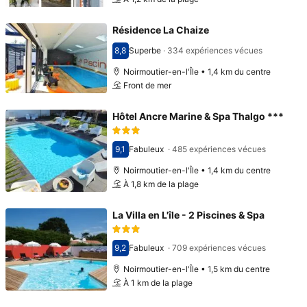
Résidence La Chaize
8,8
Superbe
·
334 expériences vécues
Avec une note de 8,8
Noirmoutier-en-l'Île • 1,4 km du centre
Front de mer
Hôtel Ancre Marine & Spa Thalgo ***
9,1
Fabuleux
·
485 expériences vécues
Avec une note de 9,1
Noirmoutier-en-l'Île • 1,4 km du centre
À 1,8 km de la plage
La Villa en L'île - 2 Piscines & Spa
9,2
Fabuleux
·
709 expériences vécues
Avec une note de 9,2
Noirmoutier-en-l'Île • 1,5 km du centre
À 1 km de la plage