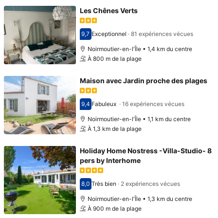
Les Chênes Verts
9,7
Exceptionnel
·
81 expériences vécues
Avec une note de 9,7
Noirmoutier-en-l'Île • 1,4 km du centre
À 800 m de la plage
Maison avec Jardin proche des plages
9,4
Fabuleux
·
16 expériences vécues
Avec une note de 9,4
Noirmoutier-en-l'Île • 1,1 km du centre
À 1,3 km de la plage
Holiday Home Nostress -Villa-Studio- 8
pers by Interhome
8,0
Très bien
·
2 expériences vécues
Avec une note de 8,0
Noirmoutier-en-l'Île • 1,3 km du centre
À 900 m de la plage