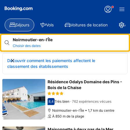
Séjours
Vols
Voitures de location
At
Noirmoutier-en-l'Île
Choisir des dates
Découvrir comment les paiements affectent le
classement des établissements
Résidence Odalys Domaine des Pins -
Bois de la Chaise
8,4
Très bien
·
762 expériences vécues
Avec une note de 8,4
Noirmoutier-en-l'Île • 1,7 km du centre
À 850 m de la plage
Maisonnette à deux pas de la Mer