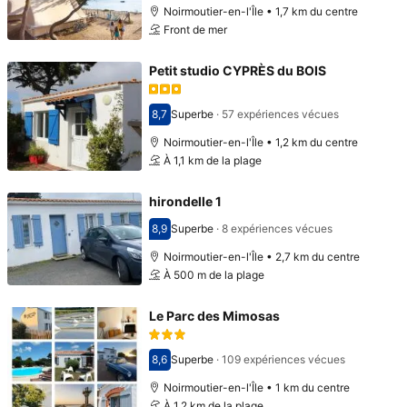
Noirmoutier-en-l'Île • 1,7 km du centre
Front de mer
Petit studio CYPRÈS du BOIS
8,7
Superbe
·
57 expériences vécues
Avec une note de 8,7
Noirmoutier-en-l'Île • 1,2 km du centre
À 1,1 km de la plage
hirondelle 1
8,9
Superbe
·
8 expériences vécues
Avec une note de 8,9
Noirmoutier-en-l'Île • 2,7 km du centre
À 500 m de la plage
Le Parc des Mimosas
8,6
Superbe
·
109 expériences vécues
Avec une note de 8,6
Noirmoutier-en-l'Île • 1 km du centre
À 1,2 km de la plage