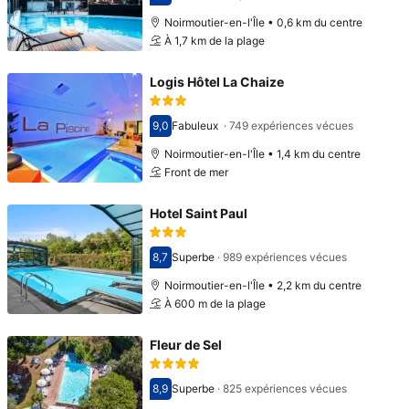
Avec une note de 7,7
Noirmoutier-en-l'Île • 0,6 km du centre
À 1,7 km de la plage
Logis Hôtel La Chaize
9,0
Fabuleux
·
749 expériences vécues
Avec une note de 9,0
Noirmoutier-en-l'Île • 1,4 km du centre
Front de mer
Hotel Saint Paul
8,7
Superbe
·
989 expériences vécues
Avec une note de 8,7
Noirmoutier-en-l'Île • 2,2 km du centre
À 600 m de la plage
Fleur de Sel
8,9
Superbe
·
825 expériences vécues
Avec une note de 8,9