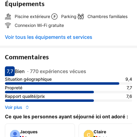
Équipements
Piscine extérieure
Parking
Chambres familiales
Connexion Wi-Fi gratuite
Voir tous les équipements et services
Commentaires
7,7
Bien
·
770 expériences vécues
Avec une note de 7.7
bien
Situation géographique
9,4
Propreté
7,7
Rapport qualité/prix
7,6
Voir plus
Ce que les personnes ayant séjourné ici ont adoré :
Jacques
Claire