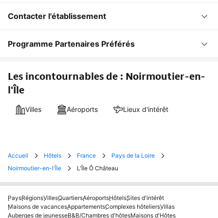
Contacter l'établissement
Programme Partenaires Préférés
Les incontournables de : Noirmoutier-en-
l'Île
Villes
Aéroports
Lieux d'intérêt
Accueil
Hôtels
France
Pays de la Loire
Noirmoutier-en-l'Île
L'Île Ô Château
Pays
Régions
Villes
Quartiers
Aéroports
Hôtels
Sites d'intérêt
Maisons de vacances
Appartements
Complexes hôteliers
Villas
Auberges de jeunesse
B&B/Chambres d'hôtes
Maisons d'Hôtes