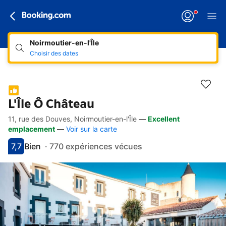
Noirmoutier-en-l'Île
Choisir des dates
L'Île Ô Château
11, rue des Douves, Noirmoutier-en-l'Île
—
Excellent
Accès rapides
Aller à la description
Aller aux équipements
Aller aux hébergements
Aller aux conditions
emplacement
—
Voir sur la carte
7,7
Bien
·
770 expériences vécues
Avec une note de 7.7
bien