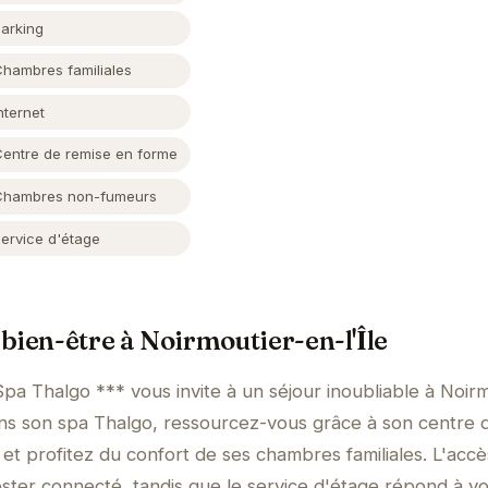
Parking
Chambres familiales
nternet
Centre de remise en forme
Chambres non-fumeurs
Service d'étage
bien-être à Noirmoutier-en-l'Île
pa Thalgo *** vous invite à un séjour inoubliable à Noirm
ans son spa Thalgo, ressourcez-vous grâce à son centre 
t profitez du confort de ses chambres familiales. L'accè
ster connecté, tandis que le service d'étage répond à v