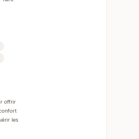
.
 offrir
confort
érir les