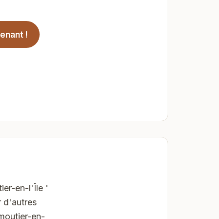
enant !
er-en-l'Île '
 d'autres
moutier-en-