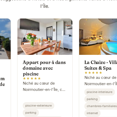
l'Île.
Appart pour 4 dans
La Chaize - Vill
domaine avec
Suites & Spa
★★★★★
piscine
Niché au cœur de
 m
★★★★★
Niché au cœur de
de
Noirmoutier-en-l'Î
Noirmoutier-en-l'Île, cet
Chaize - Villa, Sui
piscine-interieure
appartement offre un
Spa offre un havr
parking
cadre idéal pour des
paix et de luxe.
piscine-exterieure
chambres-familiales
vacances en famille ou
parking
internet
entre amis. Profitez de