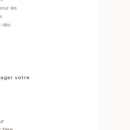
pour les
e
z dès
tager votre
ur
 faire