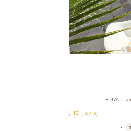
87A rout
/ 10 ( avis)
S