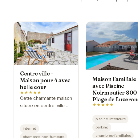
Centre ville -
Maison Familiale
Maison pour 4 avec
avec Piscine
belle cour
Noirmoutier 800
★★★★★
Cette charmante maison
Plage de Luzeron
★★★★★
située en centre-ville de
Noirmoutier-en-l'Île est
piscine-interieure
parfaite pour un séjour
parking
insulaire. Avec sa belle
internet
cour, elle offre un...
chambres-familiales
chambres-non-fumeurs