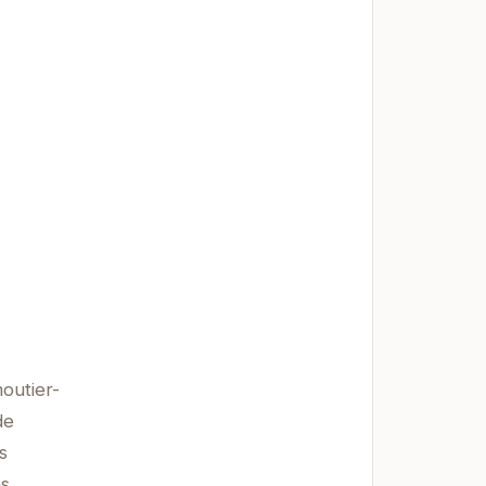
outier-
de
s
os