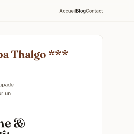
Accueil
Blog
Contact
Spa Thalgo ***
capade
ur un
ine &