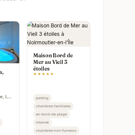
Maison Bord de
Mer au Vieil 3
étoiles
a,
★★★★★
le, La
parking
tes &
chambres-familiales
e de
en-bord-de-plage
internet
chambres-non-fumeurs