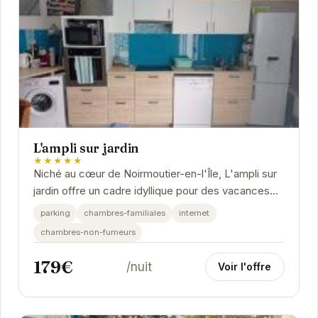
L'ampli sur jardin
★★★★★
Niché au cœur de Noirmoutier-en-l'Île, L'ampli sur
jardin offre un cadre idyllique pour des vacances
inoubliables.
parking
chambres-familiales
internet
chambres-non-fumeurs
179€
/nuit
Voir l'offre