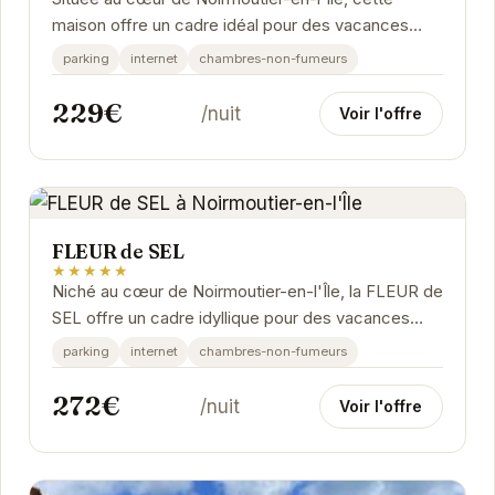
maison offre un cadre idéal pour des vacances
reposantes. Le jardin privé est parfait pour les...
parking
internet
chambres-non-fumeurs
229€
/nuit
Voir l'offre
FLEUR de SEL
★★★★★
Niché au cœur de Noirmoutier-en-l'Île, la FLEUR de
SEL offre un cadre idyllique pour des vacances
relaxantes. Ses prestations de qualité et son...
parking
internet
chambres-non-fumeurs
272€
/nuit
Voir l'offre