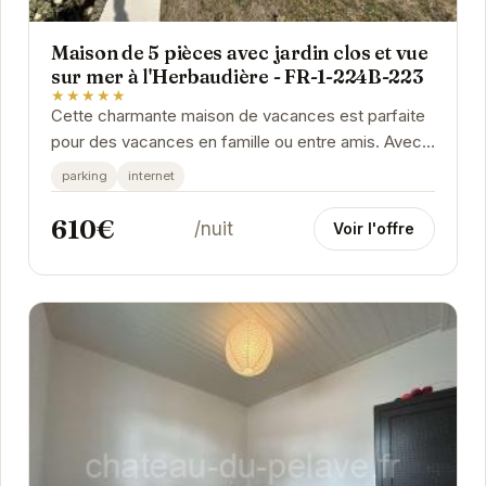
Maison de 5 pièces avec jardin clos et vue
sur mer à l'Herbaudière - FR-1-224B-223
★★★★★
Cette charmante maison de vacances est parfaite
pour des vacances en famille ou entre amis. Avec
son jardin clos, les enfants pourront jouer en
parking
internet
toute...
610€
/nuit
Voir l'offre