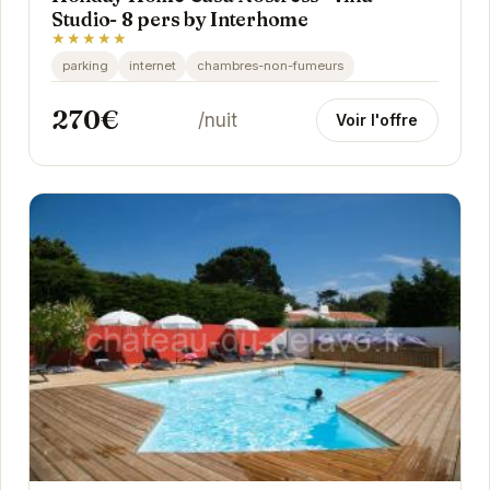
Studio- 8 pers by Interhome
★★★★★
parking
internet
chambres-non-fumeurs
270€
/nuit
Voir l'offre