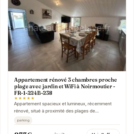
Appartement rénové 3 chambres proche
plage avec jardin et WiFi à Noirmoutier -
FR-1-224B-238
★★★★★
Appartement spacieux et lumineux, récemment
rénové, situé à proximité des plages de
Noirmoutier-en-l'Île. Dispose d'un jardin privatif et...
parking