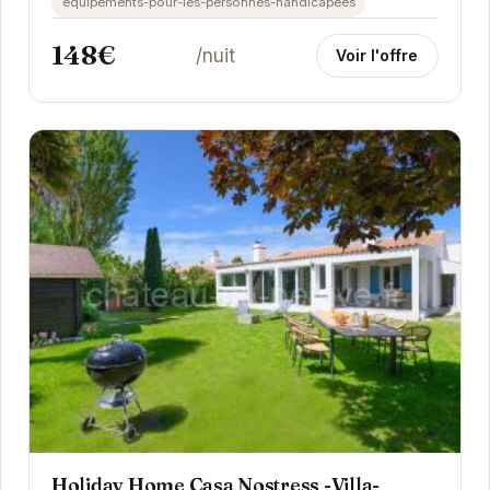
equipements-pour-les-personnes-handicapees
148€
/nuit
Voir l'offre
Holiday Home Casa Nostress -Villa-