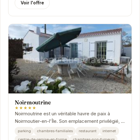
Voir l'offre
Noirmoutrine
★★★★★
Noirmoutrine est un véritable havre de paix à
Noirmoutier-en-l'Île. Son emplacement privilégié, à
proximité des plages et des attractions...
parking
chambres-familiales
restaurant
internet
centre-de-remise-en-forme
chambres-non-fumeurs