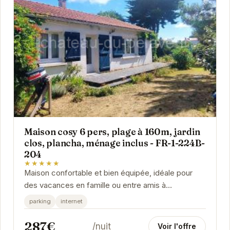
Maison cosy 6 pers, plage à 160m, jardin
clos, plancha, ménage inclus - FR-1-224B-
204
★★★★★
Maison confortable et bien équipée, idéale pour
des vacances en famille ou entre amis à
Noirmoutier-en-l'Île. Proximité de la plage, jardin...
parking
internet
287€
/nuit
Voir l'offre