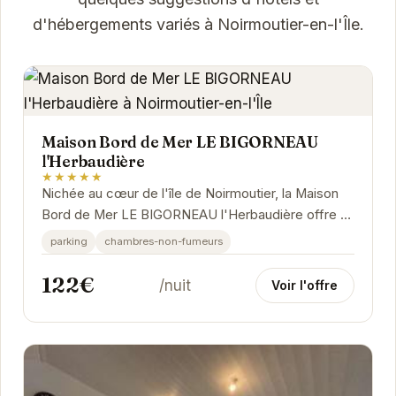
d'hébergements variés à Noirmoutier-en-l'Île.
Maison Bord de Mer LE BIGORNEAU
l'Herbaudière
★★★★★
Nichée au cœur de l'île de Noirmoutier, la Maison
Bord de Mer LE BIGORNEAU l'Herbaudière offre un
cadre idéal pour des vacances reposantes.
parking
chambres-non-fumeurs
122€
/nuit
Voir l'offre