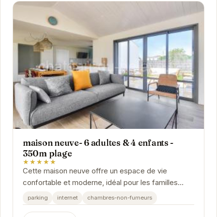
maison neuve- 6 adultes & 4 enfants -
350m plage
★★★★★
Cette maison neuve offre un espace de vie
confortable et moderne, idéal pour les familles
nombreuses ou les groupes d'amis. Sa proximité
parking
internet
chambres-non-fumeurs
avec la...