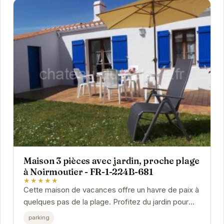
Maison 3 pièces avec jardin, proche plage
à Noirmoutier - FR-1-224B-681
★★★★★
Cette maison de vacances offre un havre de paix à
quelques pas de la plage. Profitez du jardin pour
vos repas en plein air et détendez-vous dans un...
parking