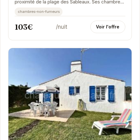
proximité de la plage des Sableaux. Ses chambres
confortables et son emplacement privilégié en...
chambres-non-fumeurs
103€
/nuit
Voir l'offre