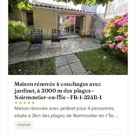
Maison rénovée 4 couchages avec
jardinet, à 2000 m des plages -
Noirmoutier-en-l'Île - FR-1-224B-1
★★★★★
Maison rénovée avec jardinet pour 4 personnes,
située à 2km des plages de Noirmoutier-en-l'Île.
Idéal pour des vacances en famille ou entre...
internet