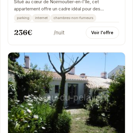
Situé au cœur de Noirmoutier-en-l'Île, cet
appartement offre un cadre idéal pour des
vacances en famille ou entre amis. Lumineux et
parking
internet
chambres-non-fumeurs
spacieux, il...
236€
/nuit
Voir l'offre