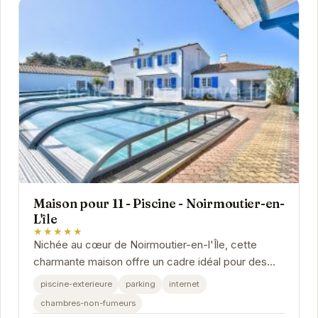
Maison pour 11 - Piscine - Noirmoutier-en-
L'île
★★★★★
Nichée au cœur de Noirmoutier-en-l'Île, cette
charmante maison offre un cadre idéal pour des
vacances relaxantes. Avec sa piscine privée, ses...
piscine-exterieure
parking
internet
chambres-non-fumeurs