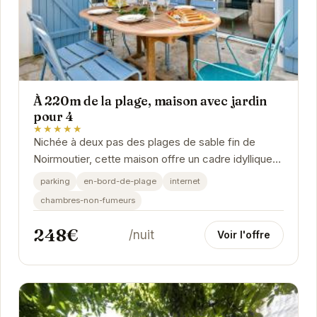
À 220m de la plage, maison avec jardin
pour 4
★★★★★
Nichée à deux pas des plages de sable fin de
Noirmoutier, cette maison offre un cadre idyllique
pour des vacances reposantes. Son jardin privatif...
parking
en-bord-de-plage
internet
chambres-non-fumeurs
248€
/nuit
Voir l'offre