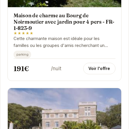
Maison de charme au Bourg de
Noirmoutier avec jardin pour 4 pers - FR-
1-823-9
★★★★★
Cette charmante maison est idéale pour les
familles ou les groupes d'amis recherchant un
séjour tranquille à Noirmoutier. Le jardin offre un...
parking
191€
/nuit
Voir l'offre