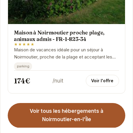
Maison à Noirmoutier proche plage,
animaux admis - FR-1-823-34
★★★★★
Maison de vacances idéale pour un séjour à
Noirmoutier, proche de la plage et acceptant les
animaux de compagnie. Profitez d'un
parking
environnement...
174€
/nuit
Voir l'offre
Voir tous les hébergements à
Noirmoutier-en-l'Île