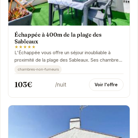
Échappée à 400m de la plage des
Sableaux
★★★★★
L'Échappée vous offre un séjour inoubliable à
proximité de la plage des Sableaux. Ses chambres
confortables et son emplacement privilégié en...
chambres-non-fumeurs
103€
/nuit
Voir l'offre