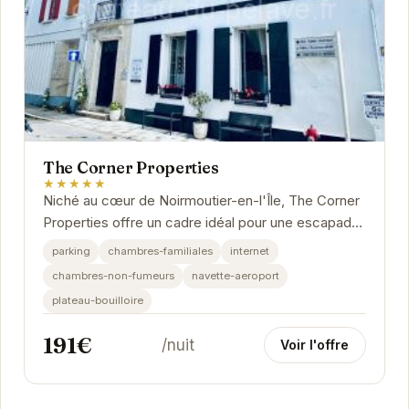
The Corner Properties
★★★★★
Niché au cœur de Noirmoutier-en-l'Île, The Corner
Properties offre un cadre idéal pour une escapade
insulaire. Ses chambres élégantes et...
parking
chambres-familiales
internet
chambres-non-fumeurs
navette-aeroport
plateau-bouilloire
191€
/nuit
Voir l'offre