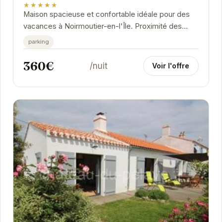
★★★★★
Maison spacieuse et confortable idéale pour des
vacances à Noirmoutier-en-l'Île. Proximité des
plages, jardin privé et internet inclus.
parking
360€
/nuit
Voir l'offre