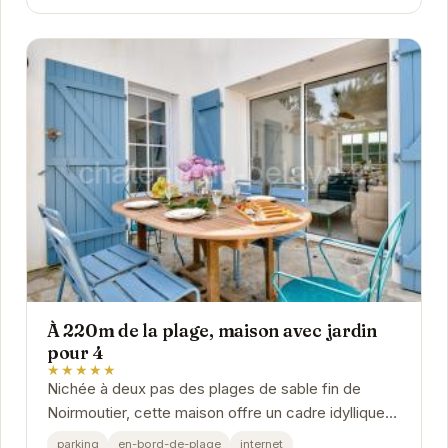
À 220m de la plage, maison avec jardin
pour 4
★★★★★
Nichée à deux pas des plages de sable fin de
Noirmoutier, cette maison offre un cadre idyllique
pour des vacances reposantes. Son jardin privatif...
parking
en-bord-de-plage
internet