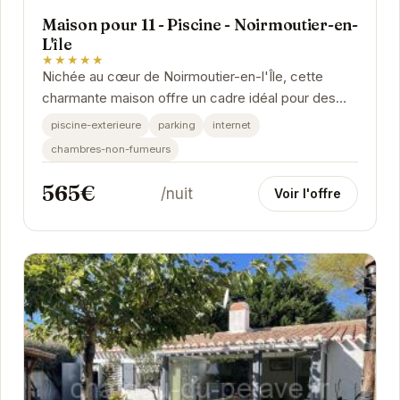
Maison pour 11 - Piscine - Noirmoutier-en-
L'île
★★★★★
Nichée au cœur de Noirmoutier-en-l'Île, cette
charmante maison offre un cadre idéal pour des
vacances relaxantes. Avec sa piscine privée, ses...
piscine-exterieure
parking
internet
chambres-non-fumeurs
565€
/nuit
Voir l'offre