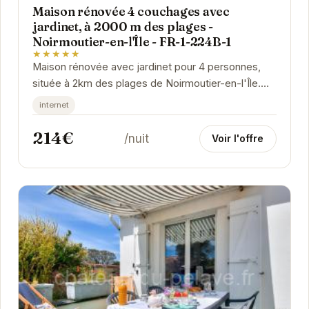
Maison rénovée 4 couchages avec
jardinet, à 2000 m des plages -
Noirmoutier-en-l'Île - FR-1-224B-1
★★★★★
Maison rénovée avec jardinet pour 4 personnes,
située à 2km des plages de Noirmoutier-en-l'Île.
Idéal pour des vacances en famille ou entre...
internet
214€
/nuit
Voir l'offre