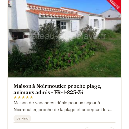
Maison à Noirmoutier proche plage,
animaux admis - FR-1-823-34
★★★★★
Maison de vacances idéale pour un séjour à
Noirmoutier, proche de la plage et acceptant les
animaux de compagnie. Profitez d'un
parking
environnement...