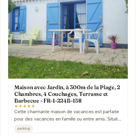
Maison avec Jardin, à 300m de la Plage, 2
Chambres, 4 Couchages, Terrasse et
Barbecue - FR-1-224B-158
★★★★★
Cette charmante maison de vacances est parfaite
pour des vacances en famille ou entre amis. Située
à proximité de la plage, elle offre un accès...
parking