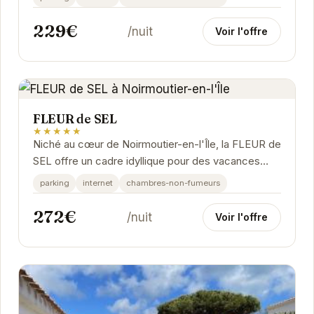
229€
/nuit
Voir l'offre
FLEUR de SEL
★★★★★
Niché au cœur de Noirmoutier-en-l'Île, la FLEUR de
SEL offre un cadre idyllique pour des vacances
relaxantes. Ses prestations de qualité et son...
parking
internet
chambres-non-fumeurs
272€
/nuit
Voir l'offre