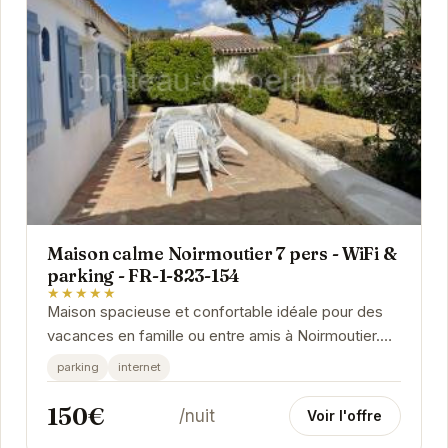
Maison calme Noirmoutier 7 pers - WiFi &
parking - FR-1-823-154
★★★★★
Maison spacieuse et confortable idéale pour des
vacances en famille ou entre amis à Noirmoutier.
Profitez d'un environnement calme et paisible,...
parking
internet
150€
/nuit
Voir l'offre