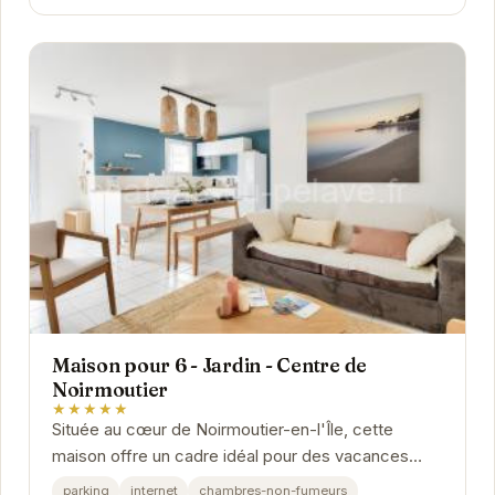
Maison pour 6 - Jardin - Centre de
Noirmoutier
★★★★★
Située au cœur de Noirmoutier-en-l'Île, cette
maison offre un cadre idéal pour des vacances
reposantes. Le jardin privé est parfait pour les...
parking
internet
chambres-non-fumeurs