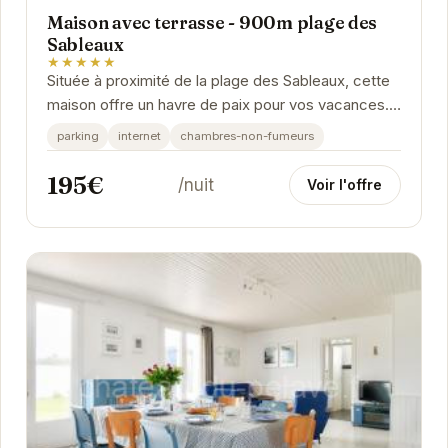
Maison avec terrasse - 900m plage des
Sableaux
★★★★★
Située à proximité de la plage des Sableaux, cette
maison offre un havre de paix pour vos vacances.
Avec sa terrasse ensoleillée, profitez de...
parking
internet
chambres-non-fumeurs
195€
/nuit
Voir l'offre