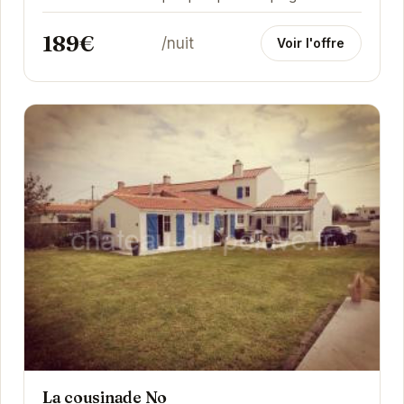
sable fin, cette maison de vacances offre un
189€
cadre...
/nuit
Voir l'offre
La cousinade No