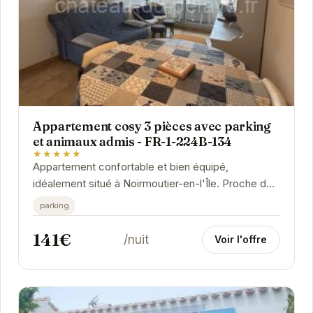
Appartement cosy 3 pièces avec parking
et animaux admis - FR-1-224B-134
★★★★★
Appartement confortable et bien équipé,
idéalement situé à Noirmoutier-en-l'Île. Proche des
commerces et des plages, il offre un cadre...
parking
141€
/nuit
Voir l'offre