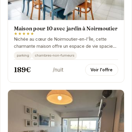
Maison pour 10 avec jardin à Noirmoutier
★★★★★
Nichée au cœur de Noirmoutier-en-l'Île, cette
charmante maison offre un espace de vie spacieux
et confortable pour des vacances inoubliables.
parking
chambres-non-fumeurs
Son...
189€
/nuit
Voir l'offre