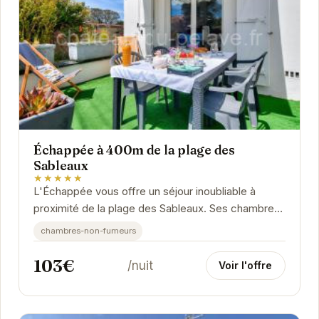
Échappée à 400m de la plage des
Sableaux
★★★★★
L'Échappée vous offre un séjour inoubliable à
proximité de la plage des Sableaux. Ses chambres
confortables et son emplacement privilégié en...
chambres-non-fumeurs
103€
/nuit
Voir l'offre