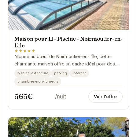
Maison pour 11 - Piscine - Noirmoutier-en-
L'île
★★★★★
Nichée au cœur de Noirmoutier-en-l'Île, cette
charmante maison offre un cadre idéal pour des
vacances relaxantes. Avec sa piscine privée, ses...
piscine-exterieure
parking
internet
chambres-non-fumeurs
565€
/nuit
Voir l'offre