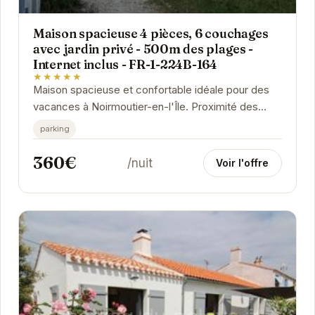
Maison spacieuse 4 pièces, 6 couchages
avec jardin privé - 500m des plages -
Internet inclus - FR-1-224B-164
★★★★★
Maison spacieuse et confortable idéale pour des
vacances à Noirmoutier-en-l'Île. Proximité des
plages, jardin privé et internet inclus.
parking
360€
/nuit
Voir l'offre