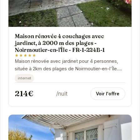
Maison rénovée 4 couchages avec
jardinet, à 2000 m des plages -
Noirmoutier-en-l'Île - FR-1-224B-1
★★★★★
Maison rénovée avec jardinet pour 4 personnes,
située à 2km des plages de Noirmoutier-en-l'Île.
Idéal pour des vacances en famille ou entre...
internet
214€
/nuit
Voir l'offre