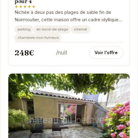
pour 4
★★★★★
Nichée à deux pas des plages de sable fin de
Noirmoutier, cette maison offre un cadre idyllique
pour des vacances reposantes. Son jardin privatif...
parking
en-bord-de-plage
internet
chambres-non-fumeurs
248€
/nuit
Voir l'offre