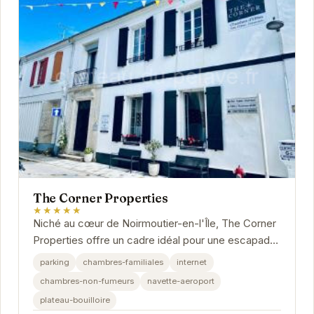
The Corner Properties
★★★★★
Niché au cœur de Noirmoutier-en-l'Île, The Corner
Properties offre un cadre idéal pour une escapade
insulaire. Ses chambres élégantes et...
parking
chambres-familiales
internet
chambres-non-fumeurs
navette-aeroport
plateau-bouilloire