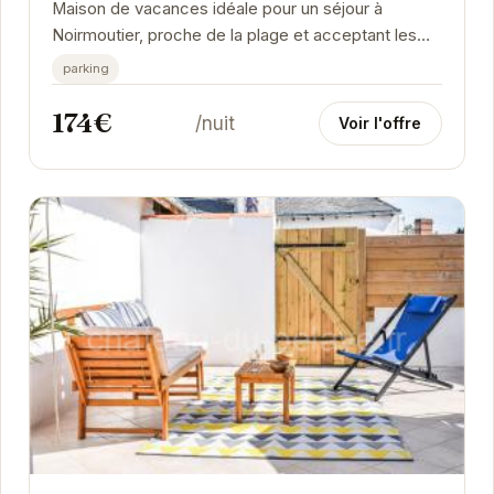
Maison de vacances idéale pour un séjour à
Noirmoutier, proche de la plage et acceptant les
animaux de compagnie. Profitez d'un
parking
environnement...
174€
/nuit
Voir l'offre