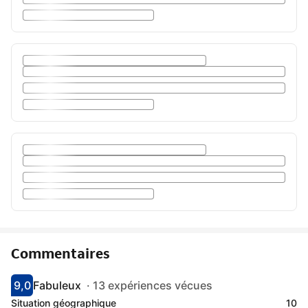
Commentaires
9,0
Fabuleux
·
13 expériences vécues
Avec une note de 9
fabuleux
Situation géographique
10