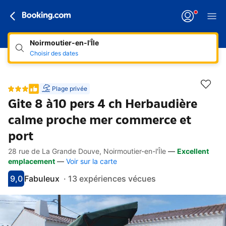
Noirmoutier-en-l'Île
Choisir des dates
Plage privée
Gite 8 à10 pers 4 ch Herbaudière
calme proche mer commerce et
port
28 rue de La Grande Douve, Noirmoutier-en-l'Île
—
Excellent
Accès rapides
Aller à la description
Aller aux équipements
Aller aux hébergements
Aller aux conditions
emplacement
—
Voir sur la carte
9,0
Fabuleux
·
13 expériences vécues
Avec une note de 9
fabuleux