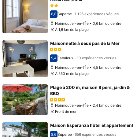
8,8
Superbe
·
1 126 expériences vécues
Avec une note de 8,8
Noirmoutier-en-l'Île • 0,6 km du centre
À 1,6 km de la plage
Maisonnette à deux pas de la Mer
9,4
Fabuleux
·
10 expériences vécues
Avec une note de 9,4
Noirmoutier-en-l'Île • 4,5 km du centre
À 550 m de la plage
Plage à 200 m, maison 8 pers, jardin &
BBQ
Noirmoutier-en-l'Île • 2,4 km du centre
Front de mer
Maison Esperanza hôtel et appartement
8,6
Superbe
·
656 expériences vécues