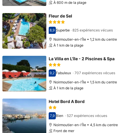
À 600 m de la plage
Fleur de Sel
8,9
Superbe
·
825 expériences vécues
Avec une note de 8,9
Noirmoutier-en-l'Île • 1,2 km du centre
À 1 km de la plage
La Villa en L'île - 2 Piscines & Spa
9,2
Fabuleux
·
707 expériences vécues
Avec une note de 9,2
Noirmoutier-en-l'Île • 1,5 km du centre
À 1 km de la plage
Hotel Bord A Bord
7,9
Bien
·
527 expériences vécues
Avec une note de 7,9
Noirmoutier-en-l'Île • 4,5 km du centre
Front de mer