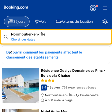
Séjours
Vols
Voitures de location
At
Noirmoutier-en-l'Île
Choisir des dates
Découvrir comment les paiements affectent le
classement des établissements
Résidence Odalys Domaine des Pins -
Bois de la Chaise
8,4
Très bien
·
762 expériences vécues
Avec une note de 8,4
Noirmoutier-en-l'Île • 1,7 km du centre
À 850 m de la plage
Hotel Autre Mer