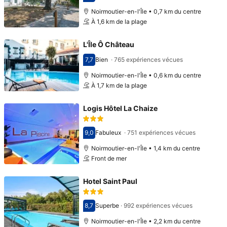
Avec une note de 8,6
Noirmoutier-en-l'Île • 0,7 km du centre
À 1,6 km de la plage
L'Île Ô Château
7,7
Bien
·
765 expériences vécues
Avec une note de 7,7
Noirmoutier-en-l'Île • 0,6 km du centre
À 1,7 km de la plage
Logis Hôtel La Chaize
9,0
Fabuleux
·
751 expériences vécues
Avec une note de 9,0
Noirmoutier-en-l'Île • 1,4 km du centre
Front de mer
Hotel Saint Paul
8,7
Superbe
·
992 expériences vécues
Avec une note de 8,7
Noirmoutier-en-l'Île • 2,2 km du centre