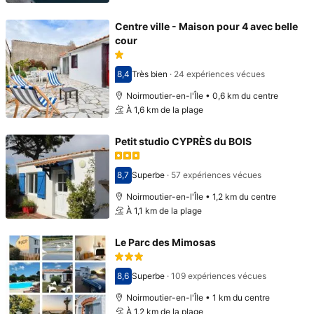
Centre ville - Maison pour 4 avec belle
cour
8,4
Très bien
·
24 expériences vécues
Avec une note de 8,4
Noirmoutier-en-l'Île • 0,6 km du centre
À 1,6 km de la plage
Petit studio CYPRÈS du BOIS
8,7
Superbe
·
57 expériences vécues
Avec une note de 8,7
Noirmoutier-en-l'Île • 1,2 km du centre
À 1,1 km de la plage
Le Parc des Mimosas
8,6
Superbe
·
109 expériences vécues
Avec une note de 8,6
Noirmoutier-en-l'Île • 1 km du centre
À 1,2 km de la plage