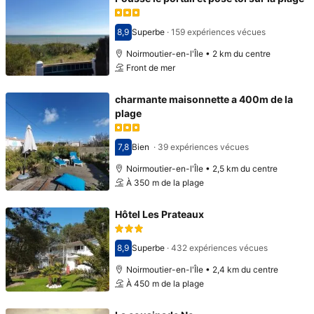
8,9
Superbe
·
159 expériences vécues
Avec une note de 8,9
Noirmoutier-en-l'Île • 2 km du centre
Front de mer
charmante maisonnette a 400m de la
plage
7,8
Bien
·
39 expériences vécues
Avec une note de 7,8
Noirmoutier-en-l'Île • 2,5 km du centre
À 350 m de la plage
Hôtel Les Prateaux
8,9
Superbe
·
432 expériences vécues
Avec une note de 8,9
Noirmoutier-en-l'Île • 2,4 km du centre
À 450 m de la plage