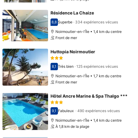
Résidence La Chaize
8,8
Superbe
·
334 expériences vécues
Avec une note de 8,8
Noirmoutier-en-l'Île • 1,4 km du centre
Front de mer
Huttopia Noirmoutier
8,1
Très bien
·
125 expériences vécues
Avec une note de 8,1
Noirmoutier-en-l'Île • 1,7 km du centre
Front de mer
Hôtel Ancre Marine & Spa Thalgo ***
9,1
Fabuleux
·
490 expériences vécues
Avec une note de 9,1
Noirmoutier-en-l'Île • 1,4 km du centre
À 1,8 km de la plage