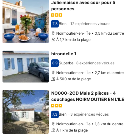
Jolie maison avec cour pour 5
personnes
7,8
Bien
·
12 expériences vécues
Avec une note de 7,8
Noirmoutier-en-l'Île • 0,5 km du centre
À 1,7 km de la plage
hirondelle 1
8,9
Superbe
·
8 expériences vécues
Avec une note de 8,9
Noirmoutier-en-l'Île • 2,7 km du centre
À 500 m de la plage
NO000-2CD Mais 2 pièces - 4
couchages NOIRMOUTIER EN L'ILE
7,3
Bien
·
3 expériences vécues
Avec une note de 7,3
Noirmoutier-en-l'Île • 1,3 km du centre
À 1 km de la plage