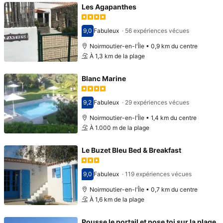
Les Agapanthes
9,0
Fabuleux
·
56 expériences vécues
Avec une note de 9,0
Noirmoutier-en-l'Île • 0,9 km du centre
À 1,3 km de la plage
Blanc Marine
9,2
Fabuleux
·
29 expériences vécues
Avec une note de 9,2
Noirmoutier-en-l'Île • 1,4 km du centre
À 1.000 m de la plage
Le Buzet Bleu Bed & Breakfast
9,0
Fabuleux
·
119 expériences vécues
Avec une note de 9,0
Noirmoutier-en-l'Île • 0,7 km du centre
À 1,6 km de la plage
Pousse le portail et pose toi sur la plage