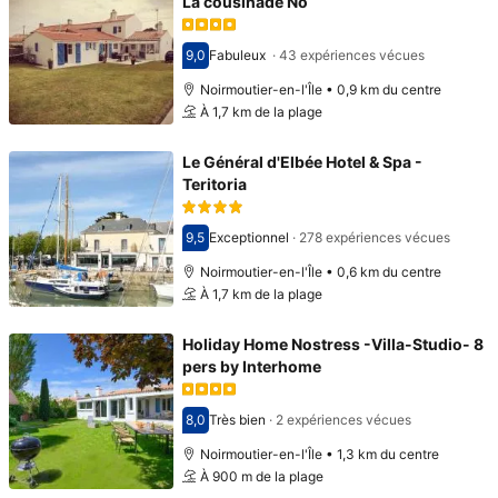
La cousinade No
9,0
Fabuleux
·
43 expériences vécues
Avec une note de 9,0
Noirmoutier-en-l'Île • 0,9 km du centre
À 1,7 km de la plage
Le Général d'Elbée Hotel & Spa -
Teritoria
9,5
Exceptionnel
·
278 expériences vécues
Avec une note de 9,5
Noirmoutier-en-l'Île • 0,6 km du centre
À 1,7 km de la plage
Holiday Home Nostress -Villa-Studio- 8
pers by Interhome
8,0
Très bien
·
2 expériences vécues
Avec une note de 8,0
Noirmoutier-en-l'Île • 1,3 km du centre
À 900 m de la plage