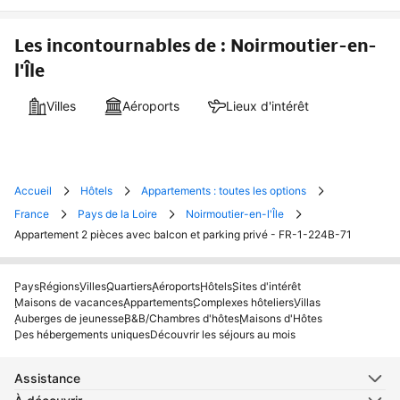
Les incontournables de : Noirmoutier-en-
l'Île
Villes
Aéroports
Lieux d'intérêt
Accueil
Hôtels
Appartements : toutes les options
France
Pays de la Loire
Noirmoutier-en-l'Île
Appartement 2 pièces avec balcon et parking privé - FR-1-224B-71
Pays
Régions
Villes
Quartiers
Aéroports
Hôtels
Sites d'intérêt
Maisons de vacances
Appartements
Complexes hôteliers
Villas
Auberges de jeunesse
B&B/Chambres d'hôtes
Maisons d'Hôtes
Des hébergements uniques
Découvrir les séjours au mois
Assistance