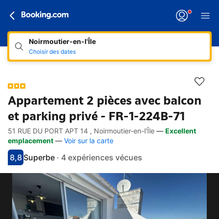
Noirmoutier-en-l'Île
Choisir des dates
Appartement 2 pièces avec balcon
et parking privé - FR-1-224B-71
51 RUE DU PORT APT 14 , Noirmoutier-en-l'Île
—
Excellent
Accès rapides
Aller à la description
Aller aux équipements
Aller aux hébergements
Aller aux conditions
emplacement
—
Voir sur la carte
8,8
Superbe
·
4 expériences vécues
Avec une note de 8.8
superbe