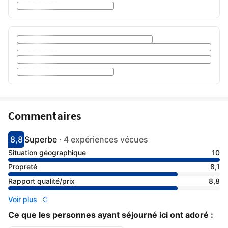
Commentaires
8,8
Superbe
·
4 expériences vécues
Avec une note de 8.8
superbe
Situation géographique
10
Propreté
8,1
Rapport qualité/prix
8,8
Voir plus
Ce que les personnes ayant séjourné ici ont adoré :