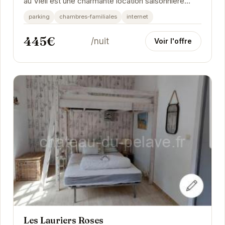
au Vieil est une charmante location saisonnière
idéale pour des vacances reposantes. Sa...
parking
chambres-familiales
internet
445€
/nuit
Voir l'offre
Les Lauriers Roses