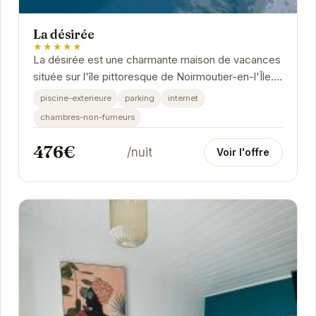
La désirée
★★★★★
La désirée est une charmante maison de vacances
située sur l'île pittoresque de Noirmoutier-en-l'Île.
Offrant un cadre paisible et des...
piscine-exterieure
parking
internet
chambres-non-fumeurs
476€
/nuit
Voir l'offre