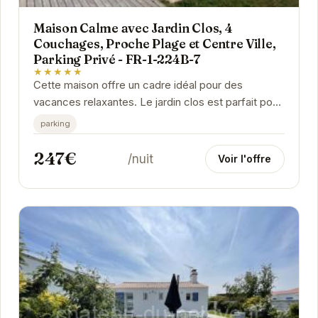
Maison Calme avec Jardin Clos, 4
Couchages, Proche Plage et Centre Ville,
Parking Privé - FR-1-224B-7
★★★★★
Cette maison offre un cadre idéal pour des
vacances relaxantes. Le jardin clos est parfait pour
les enfants et les animaux de compagnie. La...
parking
247€
/nuit
Voir l'offre