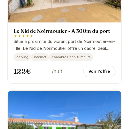
Le Nid de Noirmoutier - A 300m du port
★★★★★
Situé à proximité du vibrant port de Noirmoutier-en-
l'Île, Le Nid de Noirmoutier offre un cadre idéal
pour explorer les richesses de l'île. Ce...
parking
internet
chambres-non-fumeurs
122€
/nuit
Voir l'offre