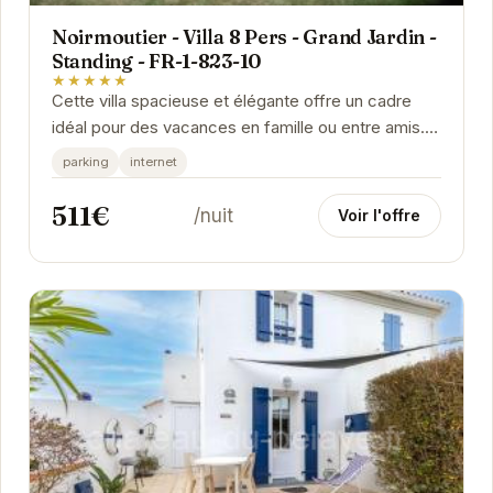
Noirmoutier - Villa 8 Pers - Grand Jardin -
Standing - FR-1-823-10
★★★★★
Cette villa spacieuse et élégante offre un cadre
idéal pour des vacances en famille ou entre amis.
Avec son grand jardin, vous pourrez profiter de...
parking
internet
511€
/nuit
Voir l'offre