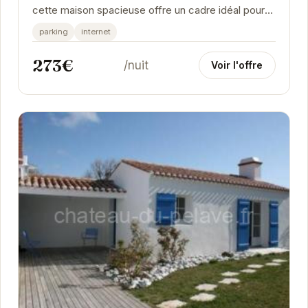
cette maison spacieuse offre un cadre idéal pour
des vacances relaxantes. Avec une capacité...
parking
internet
273€
/nuit
Voir l'offre