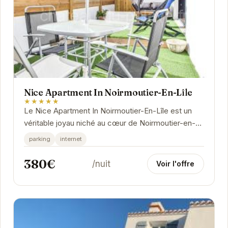
Nice Apartment In Noirmoutier-En-Lîle
★★★★★
Le Nice Apartment In Noirmoutier-En-Lîle est un
véritable joyau niché au cœur de Noirmoutier-en-
l'Île. Offrant un cadre idyllique pour des...
parking
internet
380€
/nuit
Voir l'offre