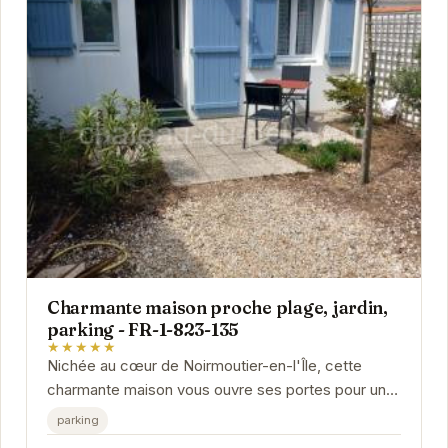
Charmante maison proche plage, jardin,
parking - FR-1-823-135
★★★★★
Nichée au cœur de Noirmoutier-en-l'Île, cette
charmante maison vous ouvre ses portes pour un
séjour inoubliable. À proximité des plages et des...
parking