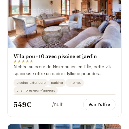
Villa pour 10 avec piscine et jardin
★★★★★
Nichée au cœur de Noirmoutier-en-l'Île, cette villa
spacieuse offre un cadre idyllique pour des
vacances inoubliables. Avec sa piscine privée,...
piscine-exterieure
parking
internet
chambres-non-fumeurs
549€
/nuit
Voir l'offre