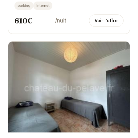
son jardin clos, les enfants pourront jouer en
parking
internet
toute...
610€
/nuit
Voir l'offre