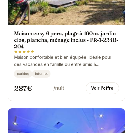
Maison cosy 6 pers, plage à 160m, jardin
clos, plancha, ménage inclus - FR-1-224B-
204
★★★★★
Maison confortable et bien équipée, idéale pour
des vacances en famille ou entre amis à
Noirmoutier-en-l'Île. Proximité de la plage, jardin...
parking
internet
287€
/nuit
Voir l'offre