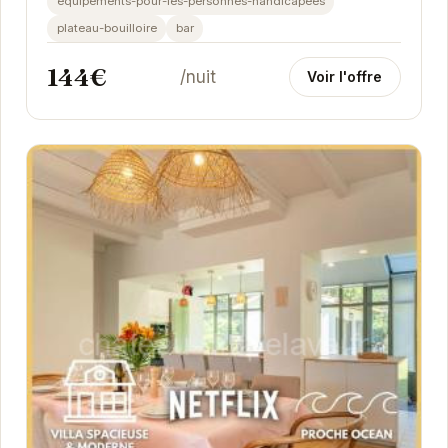
equipements-pour-les-personnes-handicapees
plateau-bouilloire
bar
144€
/nuit
Voir l'offre