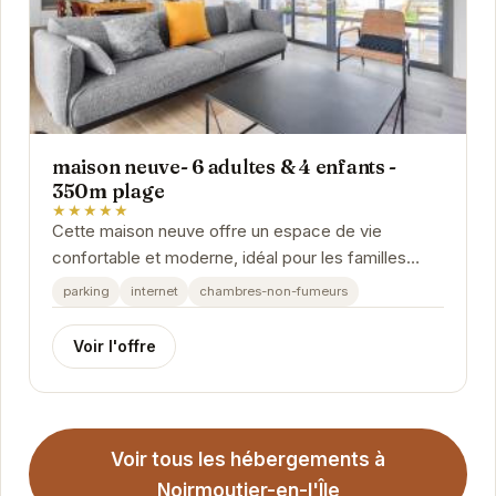
maison neuve- 6 adultes & 4 enfants -
350m plage
★★★★★
Cette maison neuve offre un espace de vie
confortable et moderne, idéal pour les familles
nombreuses ou les groupes d'amis. Sa proximité
parking
internet
chambres-non-fumeurs
avec la...
Voir l'offre
Voir tous les hébergements à
Noirmoutier-en-l'Île