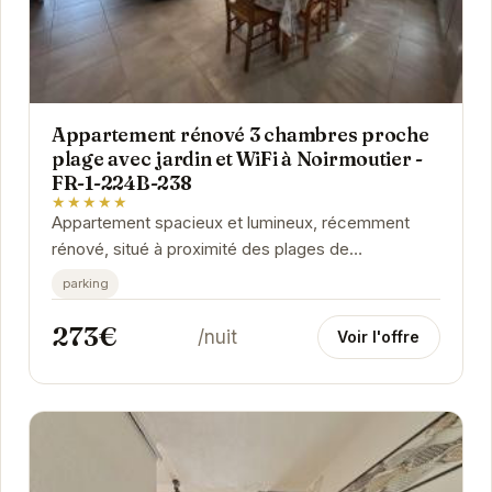
Appartement rénové 3 chambres proche
plage avec jardin et WiFi à Noirmoutier -
FR-1-224B-238
★★★★★
Appartement spacieux et lumineux, récemment
rénové, situé à proximité des plages de
Noirmoutier-en-l'Île. Dispose d'un jardin privatif et...
parking
273€
/nuit
Voir l'offre