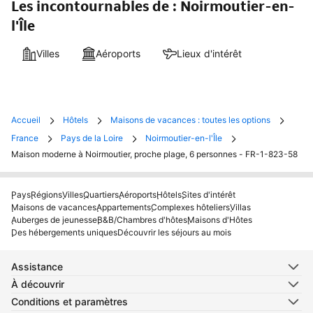
Les incontournables de : Noirmoutier-en-
l'Île
Villes
Aéroports
Lieux d'intérêt
Accueil
Hôtels
Maisons de vacances : toutes les options
France
Pays de la Loire
Noirmoutier-en-l'Île
Maison moderne à Noirmoutier, proche plage, 6 personnes - FR-1-823-58
Pays
Régions
Villes
Quartiers
Aéroports
Hôtels
Sites d'intérêt
Maisons de vacances
Appartements
Complexes hôteliers
Villas
Auberges de jeunesse
B&B/Chambres d'hôtes
Maisons d'Hôtes
Des hébergements uniques
Découvrir les séjours au mois
Assistance
À découvrir
Conditions et paramètres