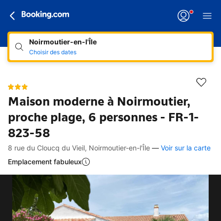
Noirmoutier-en-l'Île
Choisir des dates
Maison moderne à Noirmoutier,
proche plage, 6 personnes - FR-1-
823-58
8 rue du Cloucq du Vieil, Noirmoutier-en-l'Île
—
Voir sur la carte
Accès rapides
Aller à la description
Aller aux équipements
Aller aux hébergements
Aller aux conditions
Emplacement fabuleux