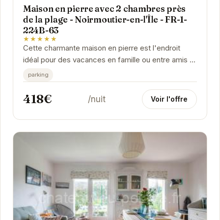
Maison en pierre avec 2 chambres près
de la plage - Noirmoutier-en-l'Île - FR-1-
224B-63
★★★★★
Cette charmante maison en pierre est l'endroit
idéal pour des vacances en famille ou entre amis à
Noirmoutier-en-l'Île. Sa proximité avec la...
parking
418€
/nuit
Voir l'offre