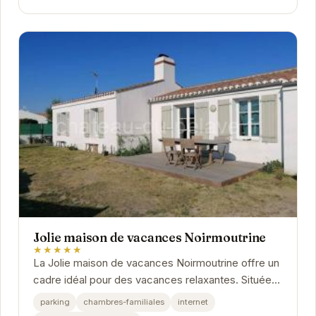
Jolie maison de vacances Noirmoutrine
★★★★★
La Jolie maison de vacances Noirmoutrine offre un
cadre idéal pour des vacances relaxantes. Située
dans un quartier calme, elle dispose de tout le...
parking
chambres-familiales
internet