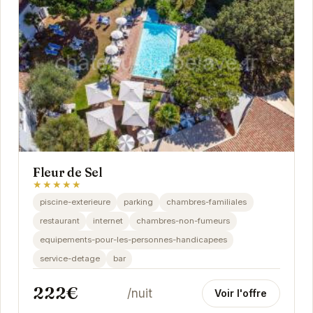
Fleur de Sel
★★★★★
piscine-exterieure
parking
chambres-familiales
restaurant
internet
chambres-non-fumeurs
equipements-pour-les-personnes-handicapees
service-detage
bar
222€
/nuit
Voir l'offre