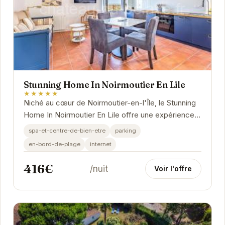
Stunning Home In Noirmoutier En Lile
★★★★★
Niché au cœur de Noirmoutier-en-l'Île, le Stunning
Home In Noirmoutier En Lile offre une expérience
unique alliant confort moderne et charme...
spa-et-centre-de-bien-etre
parking
en-bord-de-plage
internet
416€
/nuit
Voir l'offre