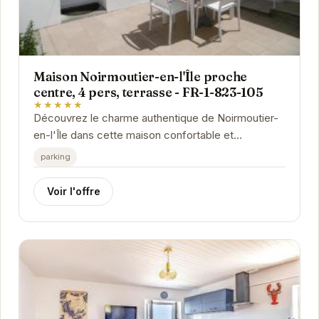
Maison Noirmoutier-en-l'Île proche
centre, 4 pers, terrasse - FR-1-823-105
★★★★★
Découvrez le charme authentique de Noirmoutier-
en-l'Île dans cette maison confortable et
idéalement située. À proximité du centre-ville et
parking
de...
Voir l'offre