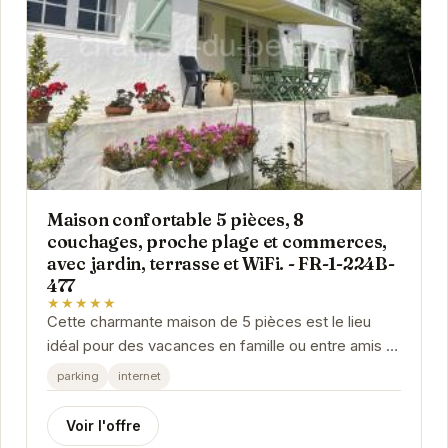
Maison confortable 5 pièces, 8
couchages, proche plage et commerces,
avec jardin, terrasse et WiFi. - FR-1-224B-
477
★★★★★
Cette charmante maison de 5 pièces est le lieu
idéal pour des vacances en famille ou entre amis à
Noirmoutier-en-l'Île. Sa proximité avec la...
parking
internet
Voir l'offre