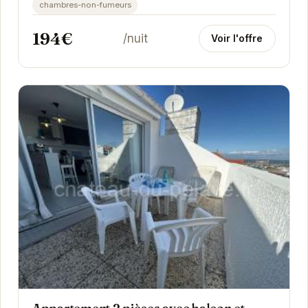
chambres-non-fumeurs
194€
/nuit
Voir l'offre