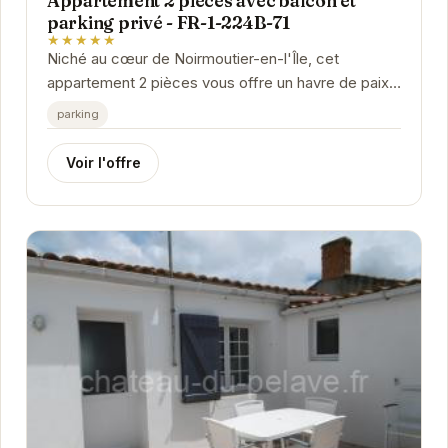
Appartement 2 pièces avec balcon et
parking privé - FR-1-224B-71
★★★★★
Niché au cœur de Noirmoutier-en-l'Île, cet
appartement 2 pièces vous offre un havre de paix
pour des vacances inoubliables. Son balcon privé...
parking
Voir l'offre