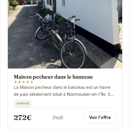
Maison pecheur dans le banzeau
★★★★★
La Maison pecheur dans le banzeau est un havre
de paix idéalement situé à Noirmoutier-en-l'Île. Son
emplacement privilégié offre un accès...
internet
272€
/nuit
Voir l'offre