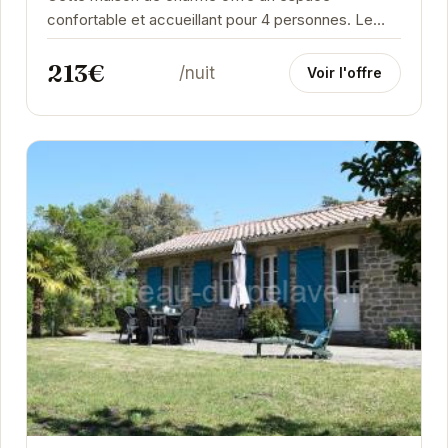
confortable et accueillant pour 4 personnes. Le
jardin clos est un véritable atout, idéal pour les
213€
repas en...
/nuit
Voir l'offre