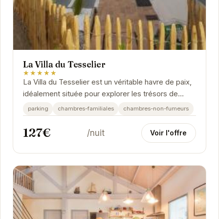
La Villa du Tesselier
★★★★★
La Villa du Tesselier est un véritable havre de paix,
idéalement située pour explorer les trésors de
Noirmoutier-en-l'Île.
parking
chambres-familiales
chambres-non-fumeurs
127€
/nuit
Voir l'offre