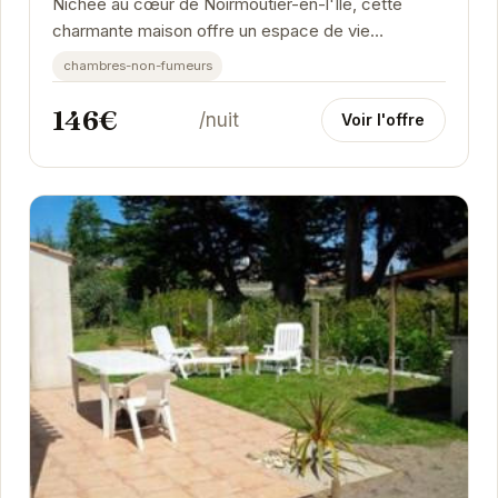
Nichée au cœur de Noirmoutier-en-l'Île, cette
charmante maison offre un espace de vie
confortable et convivial pour des vacances
chambres-non-fumeurs
inoubliables....
146€
/nuit
Voir l'offre