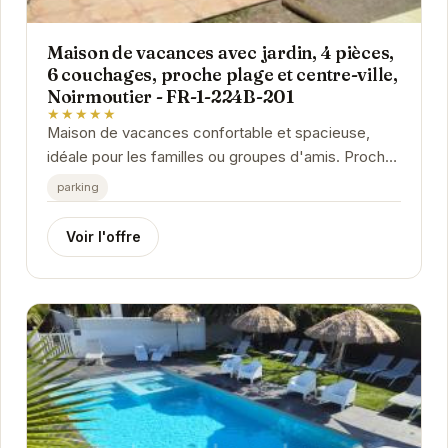
Maison de vacances avec jardin, 4 pièces,
6 couchages, proche plage et centre-ville,
Noirmoutier - FR-1-224B-201
★★★★★
Maison de vacances confortable et spacieuse,
idéale pour les familles ou groupes d'amis. Proche
de la plage et du centre-ville, elle offre un accès...
parking
Voir l'offre