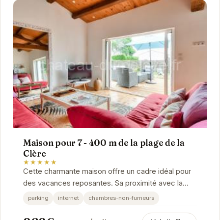
Maison pour 7 - 400 m de la plage de la
Clère
★★★★★
Cette charmante maison offre un cadre idéal pour
des vacances reposantes. Sa proximité avec la
plage de la Clère permet de profiter pleinement
parking
internet
chambres-non-fumeurs
des...