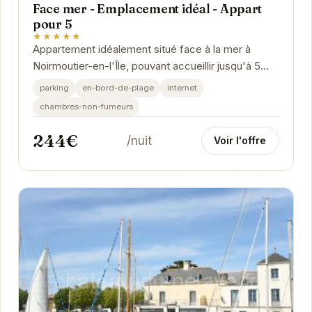
Face mer - Emplacement idéal - Appart
pour 5
★★★★★
Appartement idéalement situé face à la mer à
Noirmoutier-en-l'Île, pouvant accueillir jusqu'à 5
personnes. Profitez d'un séjour relaxant dans...
parking
en-bord-de-plage
internet
chambres-non-fumeurs
244€
/nuit
Voir l'offre