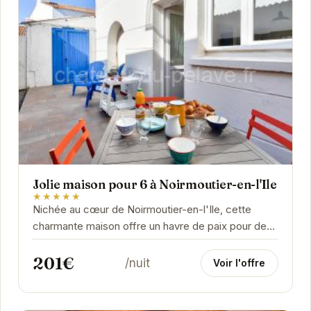
Jolie maison pour 6 à Noirmoutier-en-l'Ile
★★★★★
Nichée au cœur de Noirmoutier-en-l'Ile, cette
charmante maison offre un havre de paix pour des
vacances inoubliables. Ses espaces de vie
201€
lumineux...
/nuit
Voir l'offre