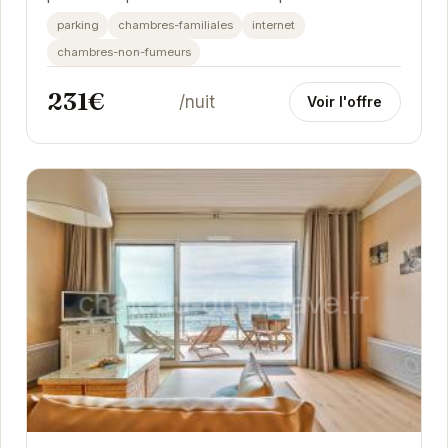
confort. Avec sa situation privilégiée, elle...
parking
chambres-familiales
internet
chambres-non-fumeurs
231€
/nuit
Voir l'offre