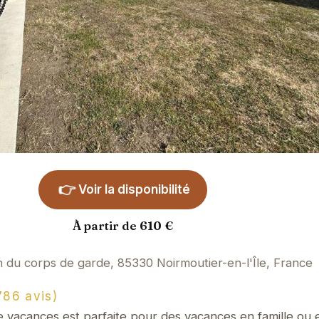
👉
Voir la disponibilité
À partir de 610 €
 du corps de garde, 85330 Noirmoutier-en-l'Île, France
86 avis)
vacances est parfaite pour des vacances en famille ou e