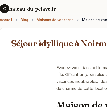
hateau-du-pelave.fr
C
Accueil
Blog
Maisons de vacances
Maison de vaca
Séjour idyllique à Noirm
Evadez-vous dans cette ma
l'Île. Offrant un jardin cl
vacances inoubliables. Idéa
du charme de cette locatio
Maison de 