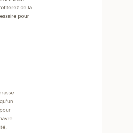
ofiterez de la
cessaire pour
rrasse
 qu'un
 pour
 havre
té,