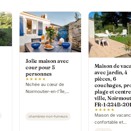
Jolie maison avec
Maison de vac
cour pour 5
avec jardin, 4
personnes
pièces, 6
★★★★★
Nichée au cœur de
couchages, pr
plage et centre
Noirmoutier-en-l'Île,
ville, Noirmout
cette charmante maison
FR-1-224B-20
offre un espace de vie
★★★★★
confortable et convivial
Maison de vacan
chambres-non-fumeurs
pour des vacances
confortable et
inoubliables....
spacieuse, idéale