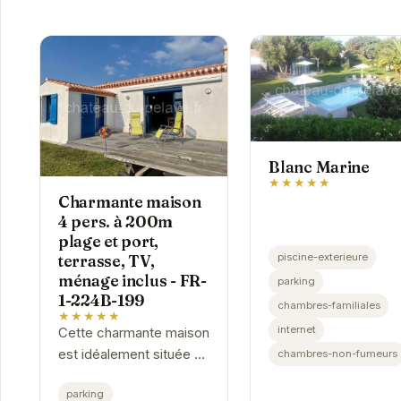
Blanc Marine
★★★★★
Charmante maison
4 pers. à 200m
plage et port,
piscine-exterieure
terrasse, TV,
ménage inclus - FR-
parking
1-224B-199
chambres-familiales
★★★★★
internet
Cette charmante maison
est idéalement située à
chambres-non-fumeurs
proximité de la plage et
parking
du port de Noirmoutier-