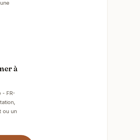
 une
 mer à
e - FR-
tation,
t ou un