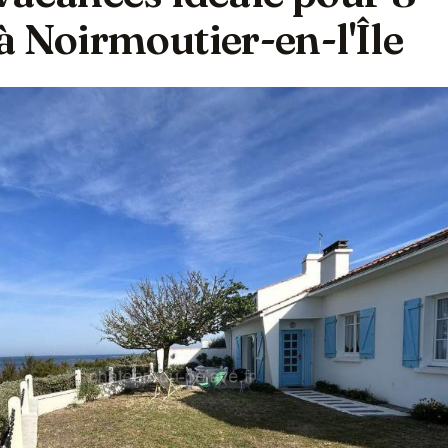
 Noirmoutier-en-l'Île