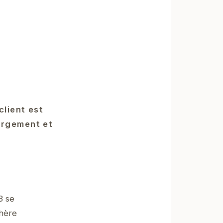
client est
ergement et
3 se
phère