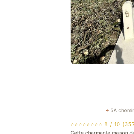
5A chemin
⭐⭐⭐⭐⭐⭐⭐⭐ 8 / 10 (357
Cette charmante maison de 