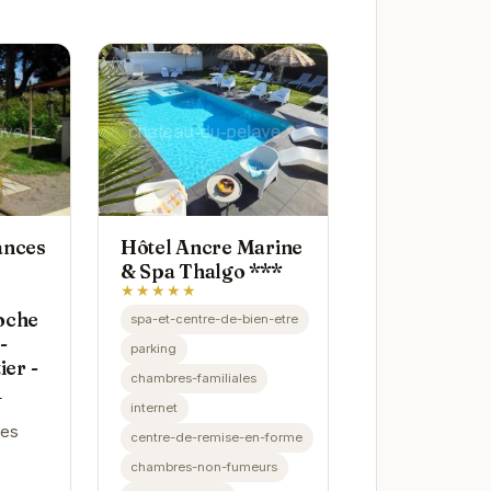
ances
Hôtel Ancre Marine
& Spa Thalgo ***
★★★★★
oche
spa-et-centre-de-bien-etre
-
parking
ier -
chambres-familiales
1
internet
ces
centre-de-remise-en-forme
chambres-non-fumeurs
 pour