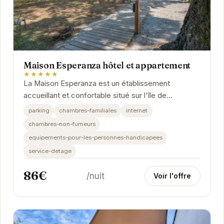
Maison Esperanza hôtel et appartement
★★★★★
La Maison Esperanza est un établissement
accueillant et confortable situé sur l'île de
Noirmoutier.
parking
chambres-familiales
internet
chambres-non-fumeurs
equipements-pour-les-personnes-handicapees
service-detage
86€
/nuit
Voir l'offre