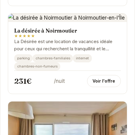
La désirée à Noirmoutier
★★★★★
La Désirée est une location de vacances idéale
pour ceux qui recherchent la tranquillité et le
confort. Avec sa situation privilégiée, elle...
parking
chambres-familiales
internet
chambres-non-fumeurs
231€
/nuit
Voir l'offre