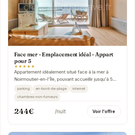
Face mer - Emplacement idéal - Appart
pour 5
★★★★★
Appartement idéalement situé face à la mer à
Noirmoutier-en-l'Île, pouvant accueillir jusqu'à 5
personnes. Profitez d'un séjour relaxant dans...
parking
en-bord-de-plage
internet
chambres-non-fumeurs
244€
/nuit
Voir l'offre