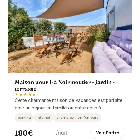
Maison pour 6 à Noirmoutier - jardin -
terrasse
★★★★★
Cette charmante maison de vacances est parfaite
pour un séjour en famille ou entre amis à
Noirmoutier-en-l'Île. Avec son jardin privé et sa...
parking
internet
chambres-non-fumeurs
180€
/nuit
Voir l'offre