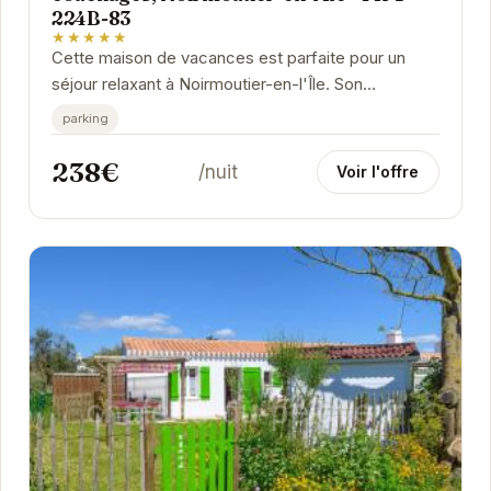
224B-83
★★★★★
Cette maison de vacances est parfaite pour un
séjour relaxant à Noirmoutier-en-l'Île. Son
emplacement idéal vous permet de rejoindre
parking
facilement...
238€
/nuit
Voir l'offre