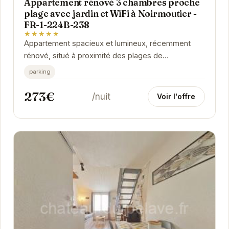
Appartement rénové 3 chambres proche
plage avec jardin et WiFi à Noirmoutier -
FR-1-224B-238
★★★★★
Appartement spacieux et lumineux, récemment
rénové, situé à proximité des plages de
Noirmoutier-en-l'Île. Dispose d'un jardin privatif et...
parking
273€
/nuit
Voir l'offre