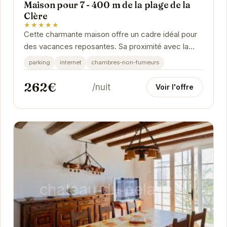
Maison pour 7 - 400 m de la plage de la
Clère
★★★★★
Cette charmante maison offre un cadre idéal pour
des vacances reposantes. Sa proximité avec la
plage de la Clère permet de profiter pleinement
parking
internet
chambres-non-fumeurs
des...
262€
/nuit
Voir l'offre