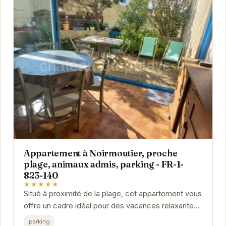
Appartement à Noirmoutier, proche
plage, animaux admis, parking - FR-1-
823-140
★★★★★
Situé à proximité de la plage, cet appartement vous
offre un cadre idéal pour des vacances relaxantes
à Noirmoutier. Accueillant les animaux de...
parking