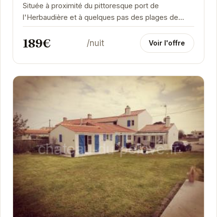
Située à proximité du pittoresque port de
l'Herbaudière et à quelques pas des plages de
sable fin, cette maison de vacances offre un
189€
cadre...
/nuit
Voir l'offre