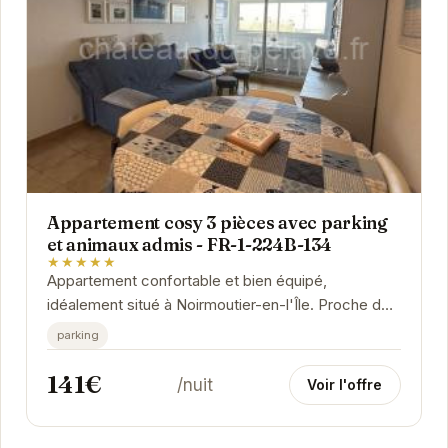
Appartement cosy 3 pièces avec parking
et animaux admis - FR-1-224B-134
★★★★★
Appartement confortable et bien équipé,
idéalement situé à Noirmoutier-en-l'Île. Proche des
commerces et des plages, il offre un cadre...
parking
141€
/nuit
Voir l'offre