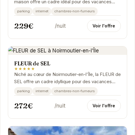
maison offre un cadre idéal pour des vacances
reposantes. Le jardin privé est parfait pour les...
parking
internet
chambres-non-fumeurs
229€
/nuit
Voir l'offre
FLEUR de SEL
★★★★★
Niché au cœur de Noirmoutier-en-l'Île, la FLEUR de
SEL offre un cadre idyllique pour des vacances
relaxantes. Ses prestations de qualité et son...
parking
internet
chambres-non-fumeurs
272€
/nuit
Voir l'offre