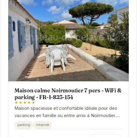
Maison calme Noirmoutier 7 pers - WiFi &
parking - FR-1-823-154
★★★★★
Maison spacieuse et confortable idéale pour des
vacances en famille ou entre amis à Noirmoutier.
Profitez d'un environnement calme et paisible,...
parking
internet