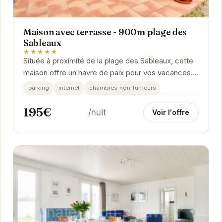
Maison avec terrasse - 900m plage des
Sableaux
★★★★★
Située à proximité de la plage des Sableaux, cette
maison offre un havre de paix pour vos vacances.
Avec sa terrasse ensoleillée, profitez de...
parking
internet
chambres-non-fumeurs
195€
/nuit
Voir l'offre