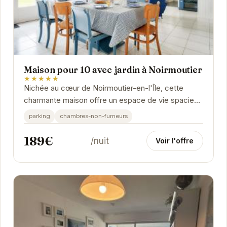
Maison pour 10 avec jardin à Noirmoutier
★★★★★
Nichée au cœur de Noirmoutier-en-l'Île, cette
charmante maison offre un espace de vie spacieux
et confortable pour des vacances inoubliables.
parking
chambres-non-fumeurs
Son...
189€
/nuit
Voir l'offre