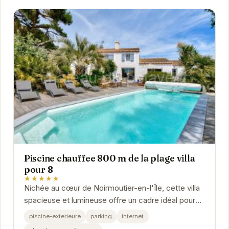
Piscine chauffee 800 m de la plage villa
pour 8
★★★★★
Nichée au cœur de Noirmoutier-en-l'Île, cette villa
spacieuse et lumineuse offre un cadre idéal pour
des vacances en famille ou entre amis. Avec...
piscine-exterieure
parking
internet