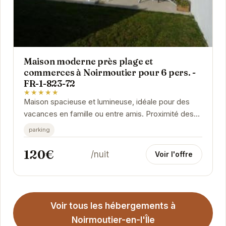
Maison moderne près plage et
commerces à Noirmoutier pour 6 pers. -
FR-1-823-72
★★★★★
Maison spacieuse et lumineuse, idéale pour des
vacances en famille ou entre amis. Proximité des
commerces et de la plage. Parking disponible.
parking
120€
/nuit
Voir l'offre
Voir tous les hébergements à
Noirmoutier-en-l'Île