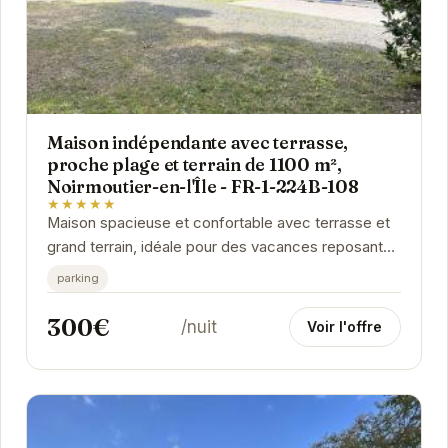
Maison indépendante avec terrasse,
proche plage et terrain de 1100 m²,
Noirmoutier-en-l'Île - FR-1-224B-108
★★★★★
Maison spacieuse et confortable avec terrasse et
grand terrain, idéale pour des vacances reposantes
à Noirmoutier-en-l'Île. Proche de la plage et...
parking
300€
/nuit
Voir l'offre