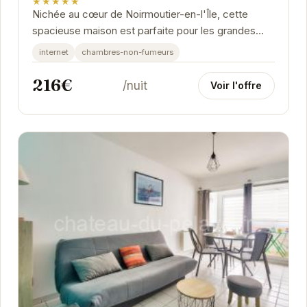
★★★★★
Nichée au cœur de Noirmoutier-en-l'Île, cette
spacieuse maison est parfaite pour les grandes
familles ou groupes d'amis. Sa proximité avec le...
internet
chambres-non-fumeurs
216€
/nuit
Voir l'offre