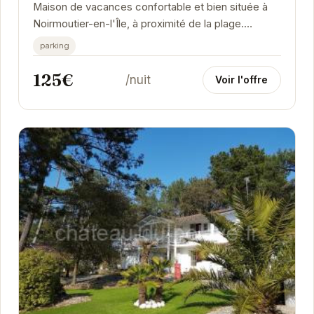
Maison de vacances confortable et bien située à
Noirmoutier-en-l'Île, à proximité de la plage.
Parking inclus. Idéal pour des vacances...
parking
125€
/nuit
Voir l'offre