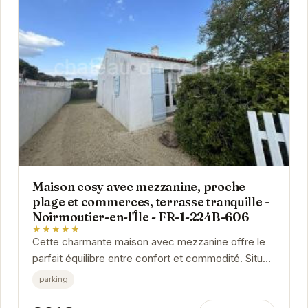
Maison cosy avec mezzanine, proche
plage et commerces, terrasse tranquille -
Noirmoutier-en-l'Île - FR-1-224B-606
★★★★★
Cette charmante maison avec mezzanine offre le
parfait équilibre entre confort et commodité. Située
à proximité des plages et des commerces de...
parking