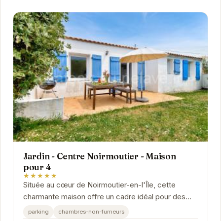
Jardin - Centre Noirmoutier - Maison
pour 4
★★★★★
Située au cœur de Noirmoutier-en-l'Île, cette
charmante maison offre un cadre idéal pour des
vacances relaxantes. Avec son jardin privé, vous...
parking
chambres-non-fumeurs