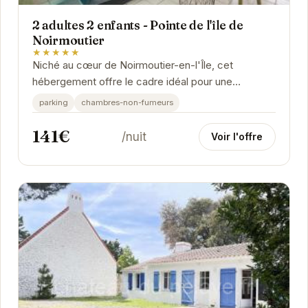
2 adultes 2 enfants - Pointe de l'île de
Noirmoutier
★★★★★
Niché au cœur de Noirmoutier-en-l'Île, cet
hébergement offre le cadre idéal pour une
escapade insulaire. Profitez de la proximité des
parking
chambres-non-fumeurs
plages et...
141€
/nuit
Voir l'offre