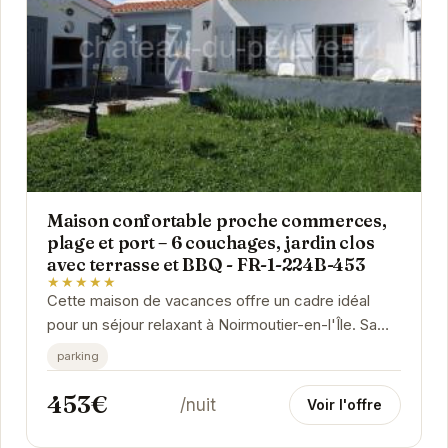
Maison confortable proche commerces,
plage et port – 6 couchages, jardin clos
avec terrasse et BBQ - FR-1-224B-453
★★★★★
Cette maison de vacances offre un cadre idéal
pour un séjour relaxant à Noirmoutier-en-l'Île. Sa
proximité avec les commerces, la plage et le...
parking
453€
/nuit
Voir l'offre