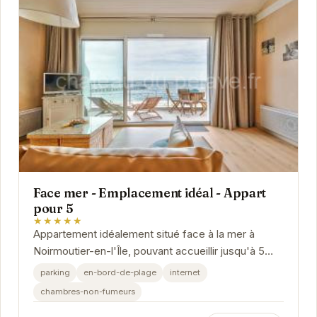
Face mer - Emplacement idéal - Appart
pour 5
★★★★★
Appartement idéalement situé face à la mer à
Noirmoutier-en-l'Île, pouvant accueillir jusqu'à 5
personnes. Profitez d'un séjour relaxant dans...
parking
en-bord-de-plage
internet
chambres-non-fumeurs