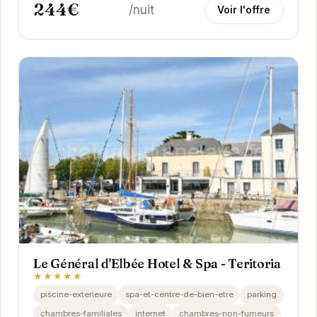
244€
/nuit
Voir l'offre
Le Général d'Elbée Hotel & Spa - Teritoria
★★★★★
piscine-exterieure
spa-et-centre-de-bien-etre
parking
chambres-familiales
internet
chambres-non-fumeurs