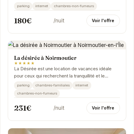
Noirmoutier-en-l'Île. Avec son jardin privé et sa...
parking
internet
chambres-non-fumeurs
180€
/nuit
Voir l'offre
La désirée à Noirmoutier
★★★★★
La Désirée est une location de vacances idéale
pour ceux qui recherchent la tranquillité et le
confort. Avec sa situation privilégiée, elle...
parking
chambres-familiales
internet
chambres-non-fumeurs
231€
/nuit
Voir l'offre