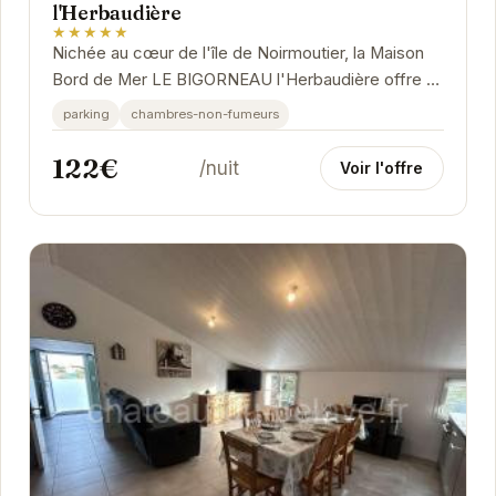
l'Herbaudière
★★★★★
Nichée au cœur de l'île de Noirmoutier, la Maison
Bord de Mer LE BIGORNEAU l'Herbaudière offre un
cadre idéal pour des vacances reposantes.
parking
chambres-non-fumeurs
122€
/nuit
Voir l'offre