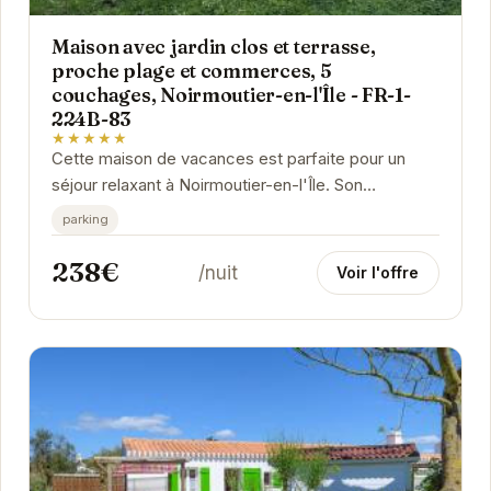
Maison avec jardin clos et terrasse,
proche plage et commerces, 5
couchages, Noirmoutier-en-l'Île - FR-1-
224B-83
★★★★★
Cette maison de vacances est parfaite pour un
séjour relaxant à Noirmoutier-en-l'Île. Son
emplacement idéal vous permet de rejoindre
parking
facilement...
238€
/nuit
Voir l'offre