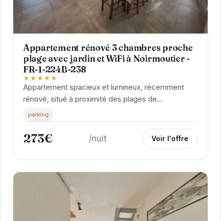
Appartement rénové 3 chambres proche
plage avec jardin et WiFi à Noirmoutier -
FR-1-224B-238
★★★★★
Appartement spacieux et lumineux, récemment
rénové, situé à proximité des plages de
Noirmoutier-en-l'Île. Dispose d'un jardin privatif et...
parking
273€
/nuit
Voir l'offre