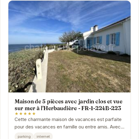
Maison de 5 pièces avec jardin clos et vue
sur mer à l'Herbaudière - FR-1-224B-223
★★★★★
Cette charmante maison de vacances est parfaite
pour des vacances en famille ou entre amis. Avec
son jardin clos, les enfants pourront jouer en
parking
internet