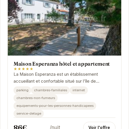
Maison Esperanza hôtel et appartement
★★★★★
La Maison Esperanza est un établissement
accueillant et confortable situé sur l'île de
Noirmoutier.
parking
chambres-familiales
internet
chambres-non-fumeurs
equipements-pour-les-personnes-handicapees
service-detage
86€
/nuit
Voir l'offre