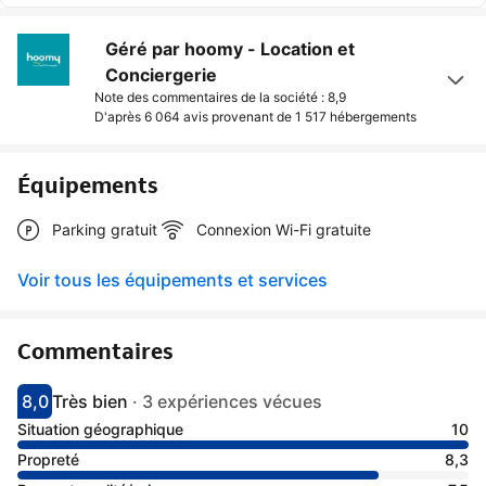
Géré par hoomy - Location et
Conciergerie
Note des commentaires de la société : 8,9
D'après 6 064 avis provenant de
1 517 hébergements
Équipements
Parking gratuit
Connexion Wi-Fi gratuite
Voir tous les équipements et services
Commentaires
8,0
Très bien
·
3 expériences vécues
Avec une note de 8
très bien
Situation géographique
10
Propreté
8,3