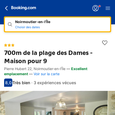
Noirmoutier-en-l'Île
Choisir des dates
700m de la plage des Dames -
Maison pour 9
Pierre Hubert 22, Noirmoutier-en-l'Île
—
Excellent
Accès rapides
Aller à la description
Aller aux équipements
Aller aux hébergements
Aller aux conditions
emplacement
—
Voir sur la carte
8,0
Très bien
·
3 expériences vécues
Avec une note de 8
très bien