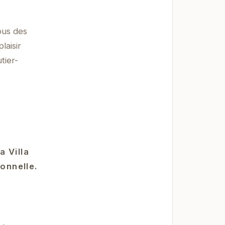
vous des
laisir
tier-
a Villa
ionnelle.