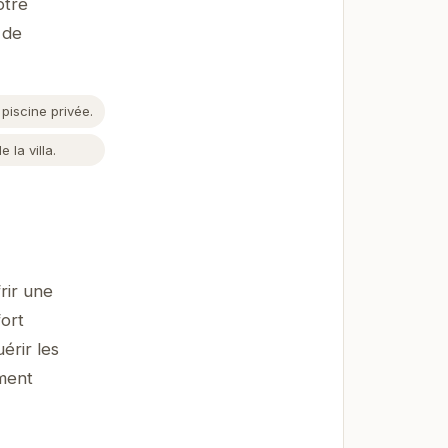
otre
 de
piscine privée.
 la villa.
rir une
fort
érir les
ement