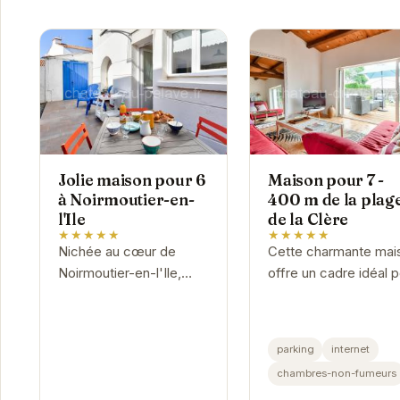
Jolie maison pour 6
Maison pour 7 -
à Noirmoutier-en-
400 m de la plag
l'Ile
de la Clère
★★★★★
★★★★★
Nichée au cœur de
Cette charmante mai
Noirmoutier-en-l'Ile,
offre un cadre idéal 
cette charmante maison
des vacances
offre un havre de paix
reposantes. Sa
pour des vacances
proximité avec la pla
parking
internet
inoubliables. Ses
de la Clère permet d
chambres-non-fumeurs
espaces de vie
profiter pleinement