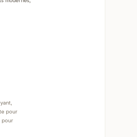
nts modernes,
oyant,
nte pour
a pour