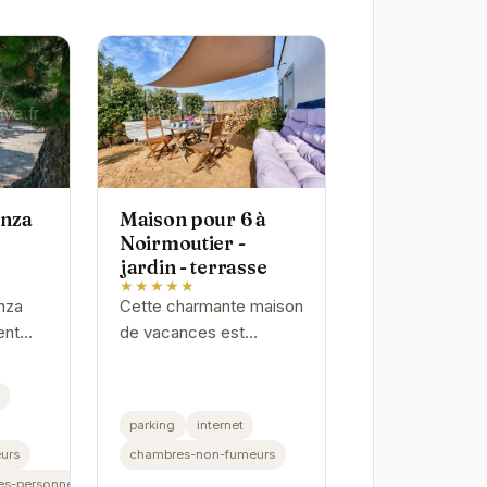
anza
Maison pour 6 à
Noirmoutier -
jardin - terrasse
★★★★★
nza
Cette charmante maison
ent
de vacances est
parfaite pour un séjour
r l'île
en famille ou entre amis
à Noirmoutier-en-l'Île.
parking
internet
Avec son jardin privé et
urs
chambres-non-fumeurs
sa...
es-personnes-handicapees