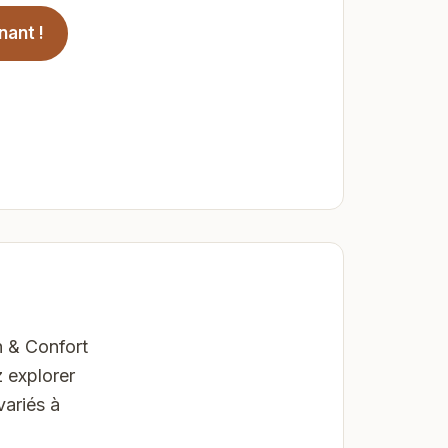
nant !
n & Confort
 explorer
variés à