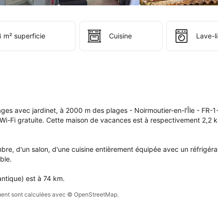
ervation 
i 
 
 m² superficie
Cuisine
Lave-l
s 
e 
pte.
s avec jardinet, à 2000 m des plages - Noirmoutier-en-l'Île - FR-1-22
 Wi-Fi gratuite. Cette maison de vacances est à respectivement 2,2 
, d'un salon, d'une cuisine entièrement équipée avec un réfrigérateu
le.

antique) est à 74 km.
sement sont calculées avec © OpenStreetMap.