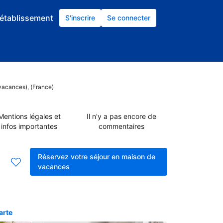
établissement
S'inscrire
Se connecter
vacances), (France)
Mentions légales et
Il n'y a pas encore de
infos importantes
commentaires
Réservez votre séjour en maison de
vacances
arte