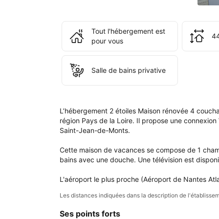
de 
rés
ains
Tout l'hébergement est
que
44
pour vous
dan
votr
com
Salle de bains privative
L’hébergement 2 étoiles Maison rénovée 4 couchage
région Pays de la Loire. Il propose une connexion
Saint-Jean-de-Monts.

Cette maison de vacances se compose de 1 chambre
bains avec une douche. Une télévision est disponib
L'aéroport le plus proche (Aéroport de Nantes Atl
Les distances indiquées dans la description de l'établis
Ses points forts