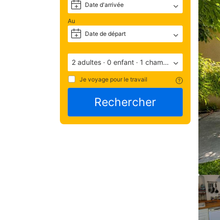
Date d'arrivée
+
fois 
votr
Au
rés
Date de départ
+
eff
tout
les 
2 adultes
·
0 enfant
·
1 chambre
inf
sur 
Je voyage pour le travail
l'é
y 
Rechercher
com
le 
num
de 
tél
et 
l'ad
sero
dis
sur 
votr
con