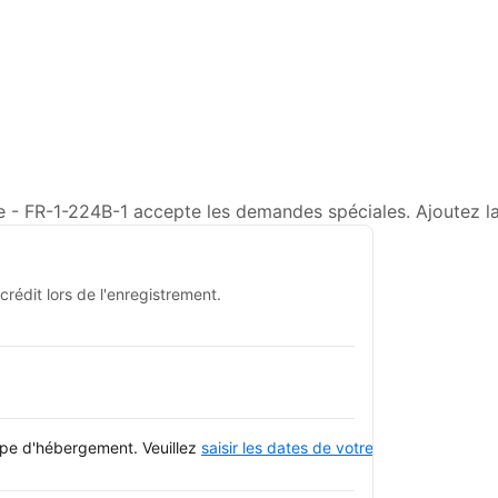
 - FR-1-224B-1 accepte les demandes spéciales. Ajoutez la 
rédit lors de l'enregistrement.
type d'hébergement. Veuillez
saisir les dates de votre séjour
et consulte