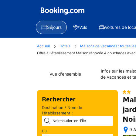
Séjours
Vols
Voitures de loca
Accueil
Hôtels
Maisons de vacances : toutes les
Offre à l'établissement Maison rénovée 4 couchages avec 
Infos sur les mais
Vue d'ensemble
de vacances et ta
Mai
Rechercher
jar
Destination / Nom de
l'établissement :
Noi
9 A
Du
Une