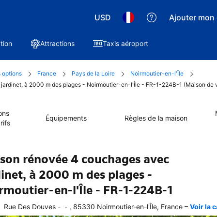
USD
Ajouter mon 
tion
Attractions
Taxis aéroport
 options
France
Pays de la Loire
Noirmoutier-en-l'Île
jardinet, à 2000 m des plages - Noirmoutier-en-l'Île - FR-1-224B-1 (Maison de 
ons
Équipements
Règles de la maison
rifs
son rénovée 4 couchages avec
dinet, à 2000 m des plages -
rmoutier-en-l'Île - FR-1-224B-1
–
  Rue Des Douves -  - , 85330 Noirmoutier-en-l'Île, France
Voir la c
 