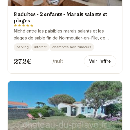
8 adultes - 2 enfants - Marais salants et
plages
★★★★★
Niché entre les paisibles marais salants et les
plages de sable fin de Noirmoutier-en-l'Île, ce
logement offre un cadre idyllique pour des
parking
internet
chambres-non-fumeurs
vacances...
272€
/nuit
Voir l'offre