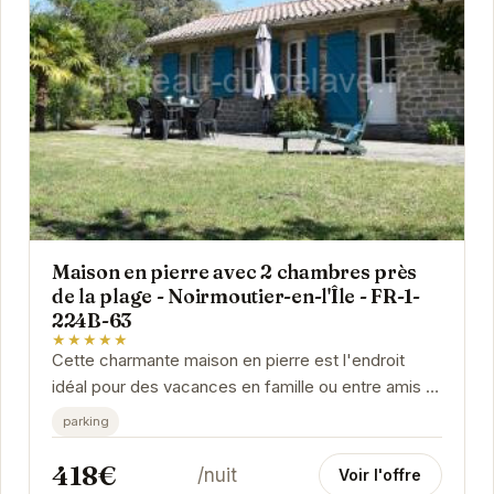
Maison en pierre avec 2 chambres près
de la plage - Noirmoutier-en-l'Île - FR-1-
224B-63
★★★★★
Cette charmante maison en pierre est l'endroit
idéal pour des vacances en famille ou entre amis à
Noirmoutier-en-l'Île. Sa proximité avec la...
parking
418€
/nuit
Voir l'offre