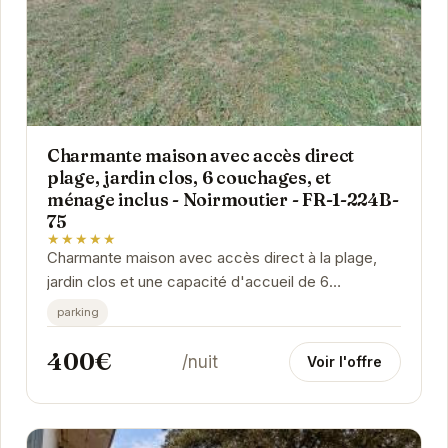
Charmante maison avec accès direct
plage, jardin clos, 6 couchages, et
ménage inclus - Noirmoutier - FR-1-224B-
75
★★★★★
Charmante maison avec accès direct à la plage,
jardin clos et une capacité d'accueil de 6
personnes. Le ménage est inclus. Idéal pour des...
parking
400€
/nuit
Voir l'offre