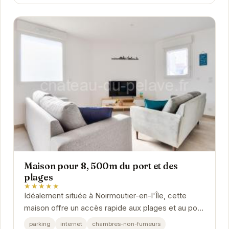
Maison pour 8, 500m du port et des
plages
★★★★★
Idéalement située à Noirmoutier-en-l'Île, cette
maison offre un accès rapide aux plages et au port.
Avec une capacité d'accueil de 8 personnes,...
parking
internet
chambres-non-fumeurs