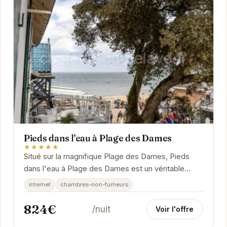
Pieds dans l'eau à Plage des Dames
★★★★★
Situé sur la magnifique Plage des Dames, Pieds
dans l'eau à Plage des Dames est un véritable
joyau. L'établissement offre un accès direct à la...
internet
chambres-non-fumeurs
824€
/nuit
Voir l'offre