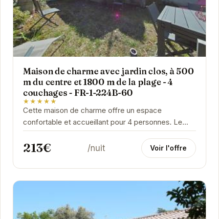
Maison de charme avec jardin clos, à 500
m du centre et 1800 m de la plage - 4
couchages - FR-1-224B-60
★★★★★
Cette maison de charme offre un espace
confortable et accueillant pour 4 personnes. Le
jardin clos est un véritable atout, idéal pour les
213€
repas en...
/nuit
Voir l'offre