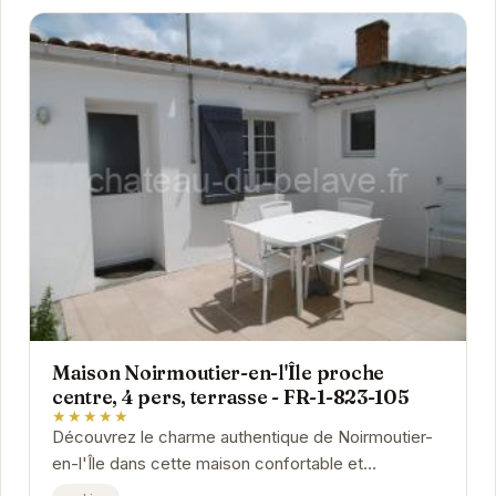
Maison Noirmoutier-en-l'Île proche
centre, 4 pers, terrasse - FR-1-823-105
★★★★★
Découvrez le charme authentique de Noirmoutier-
en-l'Île dans cette maison confortable et
idéalement située. À proximité du centre-ville et