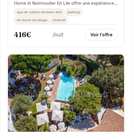
Home In Noirmoutier En Lile offre une expérience
unique alliant confort moderne et charme...
spa-et-centre-de-bien-etre
parking
en-bord-de-plage
internet
416€
/nuit
Voir l'offre