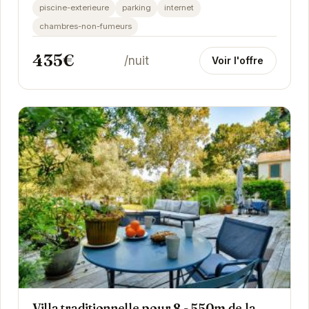
des vacances en famille ou entre amis. Avec sa...
piscine-exterieure
parking
internet
chambres-non-fumeurs
435€
/nuit
Voir l'offre
Villa traditionnelle pour 8 - 550m de la