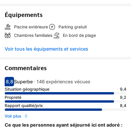
Équipements
Piscine extérieure
Parking gratuit
Chambres familiales
En bord de plage
Voir tous les équipements et services
Commentaires
8,8
Superbe
·
146 expériences vécues
Avec une note de 8.8
superbe
Situation géographique
9,4
Propreté
9,2
Rapport qualité/prix
8,4
Voir plus
Ce que les personnes ayant séjourné ici ont adoré :