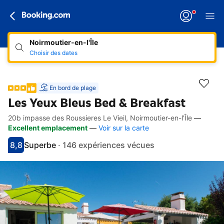
Noirmoutier-en-l'Île
Choisir des dates
En bord de plage
Les Yeux Bleus Bed & Breakfast
20b impasse des Roussieres Le Vieil, Noirmoutier-en-l'Île
—
Accès rapides
Aller à la description
Aller aux équipements
Aller aux hébergements
Aller aux conditions
Excellent emplacement
—
Voir sur la carte
8,8
Superbe
·
146 expériences vécues
Avec une note de 8.8
superbe