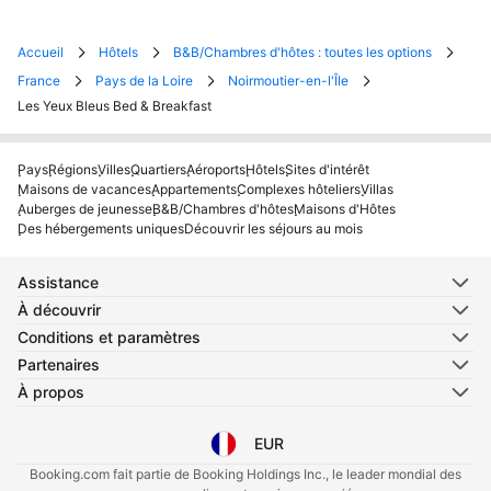
Accueil
Hôtels
B&B/Chambres d'hôtes : toutes les options
France
Pays de la Loire
Noirmoutier-en-l'Île
Les Yeux Bleus Bed & Breakfast
Pays
Régions
Villes
Quartiers
Aéroports
Hôtels
Sites d'intérêt
Maisons de vacances
Appartements
Complexes hôteliers
Villas
Auberges de jeunesse
B&B/Chambres d'hôtes
Maisons d'Hôtes
Des hébergements uniques
Découvrir les séjours au mois
Assistance
À découvrir
Conditions et paramètres
Partenaires
À propos
EUR
Sélectionnez votre langue
Sélectionnez votre devise
Booking.com fait partie de Booking Holdings Inc., le leader mondial des