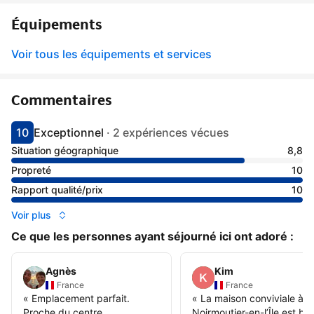
Équipements
Voir tous les équipements et services
Commentaires
10
Exceptionnel
·
2 expériences vécues
Avec une note de 10
exceptionnel
Situation géographique
8,8
Propreté
10
Rapport qualité/prix
10
Voir plus
Ce que les personnes ayant séjourné ici ont adoré :
Agnès
Kim
France
France
«
Emplacement parfait.
«
La maison conviviale à
Proche du centre.
Noirmoutier-en-l’Île est bie