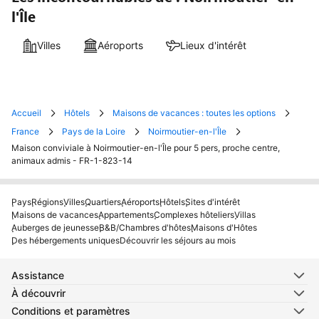
l'Île
Villes
Aéroports
Lieux d'intérêt
Accueil
Hôtels
Maisons de vacances : toutes les options
France
Pays de la Loire
Noirmoutier-en-l'Île
Maison conviviale à Noirmoutier-en-l'Île pour 5 pers, proche centre,
animaux admis - FR-1-823-14
Pays
Régions
Villes
Quartiers
Aéroports
Hôtels
Sites d'intérêt
Maisons de vacances
Appartements
Complexes hôteliers
Villas
Auberges de jeunesse
B&B/Chambres d'hôtes
Maisons d'Hôtes
Des hébergements uniques
Découvrir les séjours au mois
Assistance
À découvrir
Conditions et paramètres