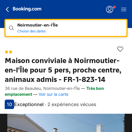
Noirmoutier-en-l'Île
Choisir des dates
Maison conviviale à Noirmoutier-
en-l'Île pour 5 pers, proche centre,
animaux admis - FR-1-823-14
36 rue de Beaulieu, Noirmoutier-en-l'Île
—
Très bon
Accès rapides
Aller à la description
Aller aux équipements
Aller aux hébergements
Aller aux conditions
emplacement
—
Voir sur la carte
10
Exceptionnel
·
2 expériences vécues
Avec une note de 10
exceptionnel