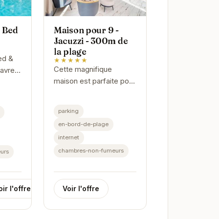
s Bed
Maison pour 9 -
Jacuzzi - 300m de
la plage
ed &
★★★★★
Cette magnifique
havre
maison est parfaite pour
 situé
les grandes familles ou
Île.
groupes d'amis. Située
 et de
parking
à proximité de la plage
t...
en-bord-de-plage
et des commerces, elle
internet
offre tout...
chambres-non-fumeurs
urs
oir l'offre
Voir l'offre