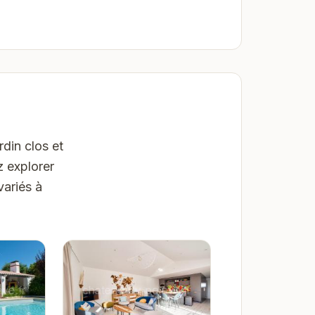
din clos et
z explorer
variés à