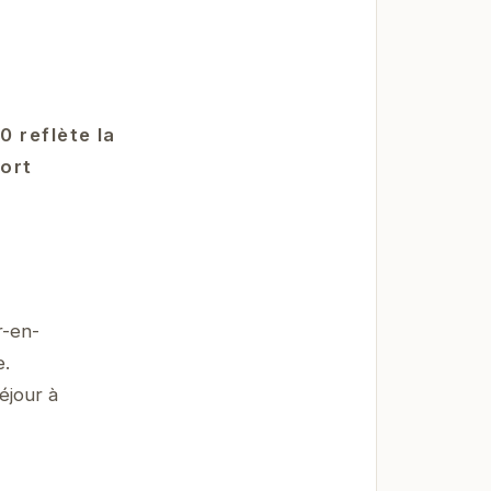
 reflète la
port
r-en-
e.
éjour à