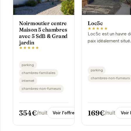
Noirmoutier centre
Loc5c
★★★★★
Maison 5 chambres
Loc5c est un havre d
avec 5 SdB & Grand
paix idéalement situé
jardin
★★★★★
sur l'île de Noirmoutie
Profitez d'un
environnement calme
parking
relaxant à quelques 
parking
chambres-familiales
des...
chambres-non-fumeurs
internet
chambres-non-fumeurs
354€
169€
/nuit
/nuit
Voir l'offre
Voir 