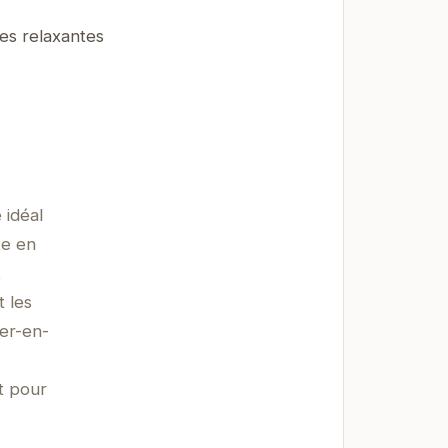
es relaxantes
 idéal
te en
t
t les
er-en-
t pour