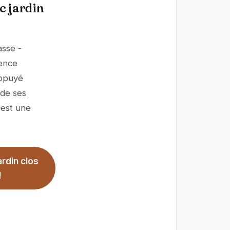
c jardin
asse -
ience
appuyé
 de ses
 est une
rdin clos
!