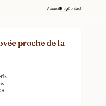
Accueil
Blog
Contact
ovée proche de la
'Île
se,
 ce
.