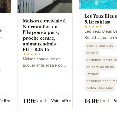
Les Yeux Bleu
Maison conviviale à
& Breakfast
Noirmoutier-en-
★★★★★
e
Les Yeux Bleus B
l'Île pour 5 pers,
proche centre,
Breakfast est un 
r.
animaux admis -
de paix idéalement
piscine-exterieure
FR-1-823-14
à Noirmoutier-en-l'
parking
★★★★★
 et
Profitez du calme
Maison spacieuse et
chambres-familiales
pas
la tranquillité de ce
accueillante, idéale pour
en-bord-de-plage
les familles, proche du
internet
centre et des
chambres-non-fume
commodités. Animaux
plateau-bouilloire
de compagnie
bienvenus. Profitez
119€
148€
/nuit
/nuit
l'offre
Voir l'offre
V
d'un...