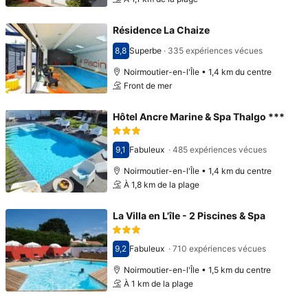
Résidence La Chaize
8,8
Superbe
·
335 expériences vécues
Avec une note de 8,8
Noirmoutier-en-l'Île • 1,4 km du centre
Front de mer
Hôtel Ancre Marine & Spa Thalgo ***
9,1
Fabuleux
·
485 expériences vécues
Avec une note de 9,1
Noirmoutier-en-l'Île • 1,4 km du centre
À 1,8 km de la plage
La Villa en L'île - 2 Piscines & Spa
9,2
Fabuleux
·
710 expériences vécues
Avec une note de 9,2
Noirmoutier-en-l'Île • 1,5 km du centre
À 1 km de la plage