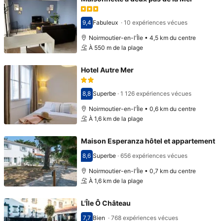
9,4
Fabuleux
·
10 expériences vécues
Avec une note de 9,4
Noirmoutier-en-l'Île • 4,5 km du centre
À 550 m de la plage
Hotel Autre Mer
8,8
Superbe
·
1 126 expériences vécues
Avec une note de 8,8
Noirmoutier-en-l'Île • 0,6 km du centre
À 1,6 km de la plage
Maison Esperanza hôtel et appartement
8,6
Superbe
·
656 expériences vécues
Avec une note de 8,6
Noirmoutier-en-l'Île • 0,7 km du centre
À 1,6 km de la plage
L'Île Ô Château
7,7
Bien
·
768 expériences vécues