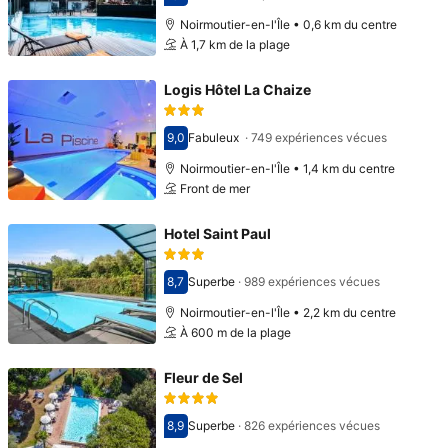
Avec une note de 7,7
Noirmoutier-en-l'Île • 0,6 km du centre
À 1,7 km de la plage
Logis Hôtel La Chaize
9,0
Fabuleux
·
749 expériences vécues
Avec une note de 9,0
Noirmoutier-en-l'Île • 1,4 km du centre
Front de mer
Hotel Saint Paul
8,7
Superbe
·
989 expériences vécues
Avec une note de 8,7
Noirmoutier-en-l'Île • 2,2 km du centre
À 600 m de la plage
Fleur de Sel
8,9
Superbe
·
826 expériences vécues
Avec une note de 8,9