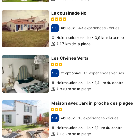
La cousinade No
9,0
Fabuleux
·
43 expériences vécues
Avec une note de 9,0
Noirmoutier-en-l'Île • 0,9 km du centre
À 1,7 km de la plage
Les Chênes Verts
9,7
Exceptionnel
·
81 expériences vécues
Avec une note de 9,7
Noirmoutier-en-l'Île • 1,4 km du centre
À 800 m de la plage
Maison avec Jardin proche des plages
9,4
Fabuleux
·
16 expériences vécues
Avec une note de 9,4
Noirmoutier-en-l'Île • 1,1 km du centre
À 1,3 km de la plage