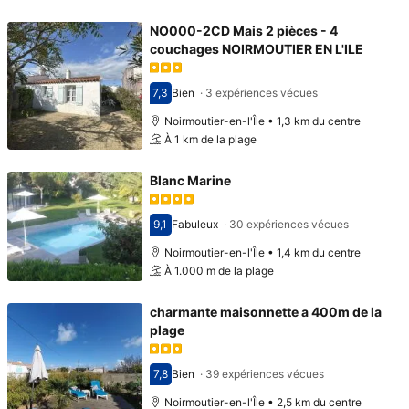
NO000-2CD Mais 2 pièces - 4
couchages NOIRMOUTIER EN L'ILE
7,3
Bien
·
3 expériences vécues
Avec une note de 7,3
Noirmoutier-en-l'Île • 1,3 km du centre
À 1 km de la plage
Blanc Marine
9,1
Fabuleux
·
30 expériences vécues
Avec une note de 9,1
Noirmoutier-en-l'Île • 1,4 km du centre
À 1.000 m de la plage
charmante maisonnette a 400m de la
plage
7,8
Bien
·
39 expériences vécues
Avec une note de 7,8
Noirmoutier-en-l'Île • 2,5 km du centre