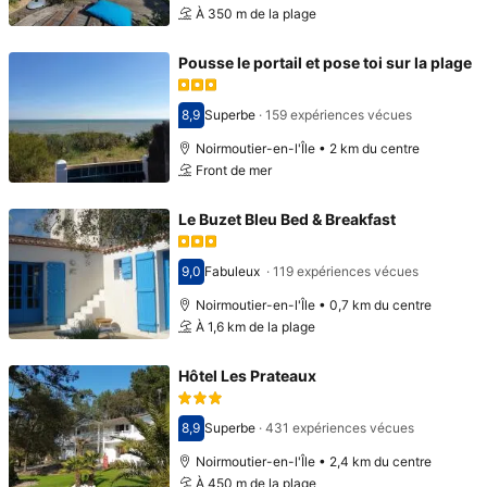
À 350 m de la plage
Pousse le portail et pose toi sur la plage
8,9
Superbe
·
159 expériences vécues
Avec une note de 8,9
Noirmoutier-en-l'Île • 2 km du centre
Front de mer
Le Buzet Bleu Bed & Breakfast
9,0
Fabuleux
·
119 expériences vécues
Avec une note de 9,0
Noirmoutier-en-l'Île • 0,7 km du centre
À 1,6 km de la plage
Hôtel Les Prateaux
8,9
Superbe
·
431 expériences vécues
Avec une note de 8,9
Noirmoutier-en-l'Île • 2,4 km du centre
À 450 m de la plage