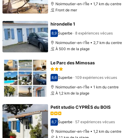
Noirmoutier-en-l'Île • 1,7 km du centre
Front de mer
hirondelle 1
8,9
Superbe
·
8 expériences vécues
Avec une note de 8,9
Noirmoutier-en-l'Île • 2,7 km du centre
À 500 m de la plage
Le Parc des Mimosas
8,6
Superbe
·
109 expériences vécues
Avec une note de 8,6
Noirmoutier-en-l'Île • 1 km du centre
À 1,2 km de la plage
Petit studio CYPRÈS du BOIS
8,7
Superbe
·
57 expériences vécues
Avec une note de 8,7
Noirmoutier-en-l'Île • 1,2 km du centre
À 1,1 km de la plage