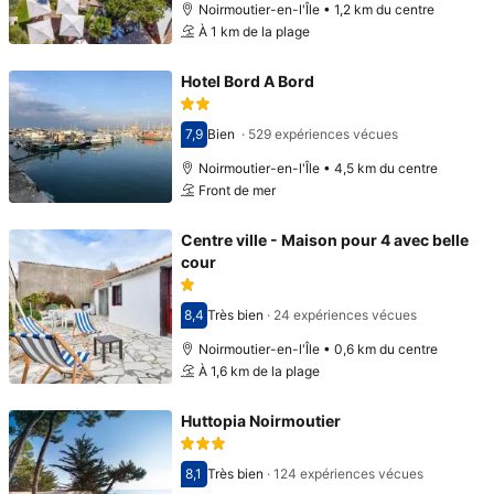
Noirmoutier-en-l'Île • 1,2 km du centre
À 1 km de la plage
Hotel Bord A Bord
7,9
Bien
·
529 expériences vécues
Avec une note de 7,9
Noirmoutier-en-l'Île • 4,5 km du centre
Front de mer
Centre ville - Maison pour 4 avec belle
cour
8,4
Très bien
·
24 expériences vécues
Avec une note de 8,4
Noirmoutier-en-l'Île • 0,6 km du centre
À 1,6 km de la plage
Huttopia Noirmoutier
8,1
Très bien
·
124 expériences vécues
Avec une note de 8,1