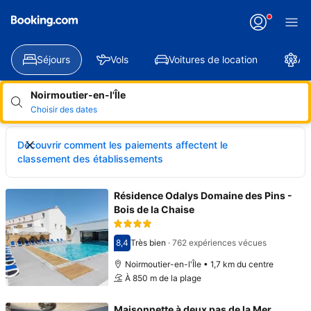
Séjours
Vols
Voitures de location
At
Noirmoutier-en-l'Île
Choisir des dates
Découvrir comment les paiements affectent le
classement des établissements
Résidence Odalys Domaine des Pins -
Bois de la Chaise
8,4
Très bien
·
762 expériences vécues
Avec une note de 8,4
Noirmoutier-en-l'Île • 1,7 km du centre
À 850 m de la plage
Maisonnette à deux pas de la Mer