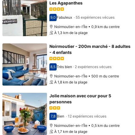
Les Agapanthes
9,0
Fabuleux
·
55 expériences vécues
Avec une note de 9,0
Noirmoutier-en-l'Île • 0,9 km du centre
À 1,3 km de la plage
Noirmoutier - 200m marché - 8 adultes
- 4 enfants
8,5
Très bien
·
2 expériences vécues
Avec une note de 8,5
Noirmoutier-en-l'Île • 500 m du centre
À 1,8 km de la plage
Jolie maison avec cour pour 5
personnes
7,8
Bien
·
12 expériences vécues
Avec une note de 7,8
Noirmoutier-en-l'Île • 0,5 km du centre
À 1,7 km de la plage