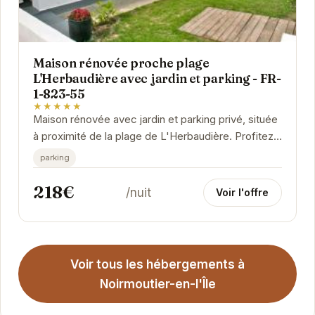
Maison rénovée proche plage
L'Herbaudière avec jardin et parking - FR-
1-823-55
★★★★★
Maison rénovée avec jardin et parking privé, située
à proximité de la plage de L'Herbaudière. Profitez
du calme et de la tranquillité de...
parking
218€
/nuit
Voir l'offre
Voir tous les hébergements à
Noirmoutier-en-l'Île