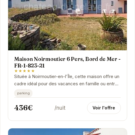
Maison Noirmoutier 6 Pers, Bord de Mer -
FR-1-823-21
★★★★★
Située à Noirmoutier-en-l'Île, cette maison offre un
cadre idéal pour des vacances en famille ou entre
amis. Proche de la plage, vous pourrez...
parking
436€
/nuit
Voir l'offre