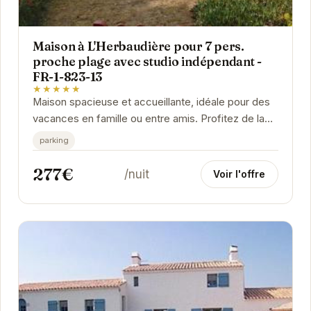
Maison à L'Herbaudière pour 7 pers.
proche plage avec studio indépendant -
FR-1-823-13
★★★★★
Maison spacieuse et accueillante, idéale pour des
vacances en famille ou entre amis. Profitez de la
proximité de la plage et du confort du studio...
parking
277€
/nuit
Voir l'offre