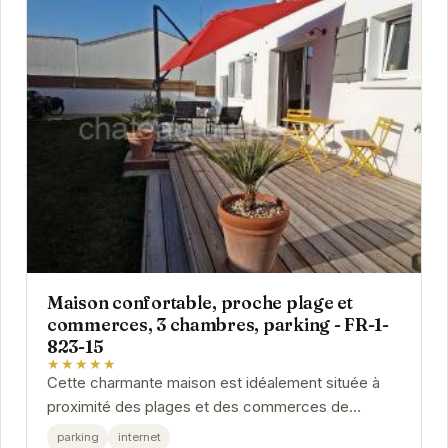
Maison confortable, proche plage et
commerces, 3 chambres, parking - FR-1-
823-15
★★★★★
Cette charmante maison est idéalement située à
proximité des plages et des commerces de
Noirmoutier-en-l'Île. Avec ses 3 chambres
parking
internet