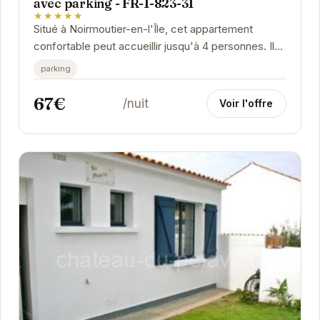
avec parking - FR-1-823-31
★★★★★
Situé à Noirmoutier-en-l'Île, cet appartement
confortable peut accueillir jusqu'à 4 personnes. Il
dispose d'un parking, idéal pour explorer...
parking
67€
/nuit
Voir l'offre