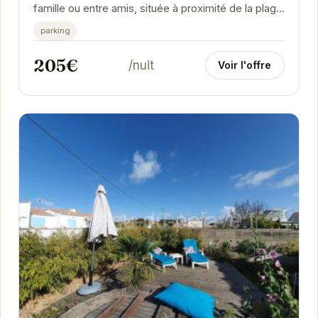
famille ou entre amis, située à proximité de la plage
de Noirmoutier-en-l'Île. Avec tout le...
parking
205€
/nuit
Voir l'offre