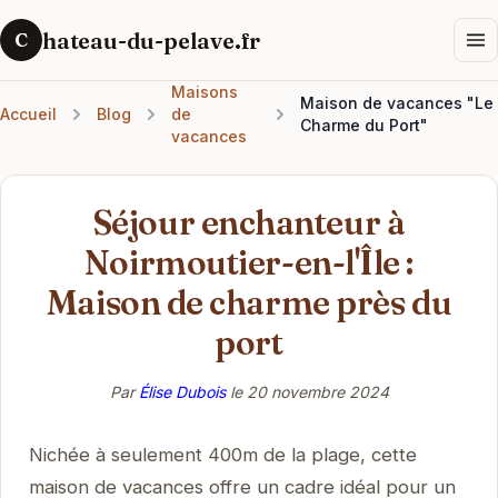
hateau-du-pelave.fr
C
Maisons
Maison de vacances "Le
Accueil
Blog
de
Charme du Port"
vacances
Séjour enchanteur à
Noirmoutier-en-l'Île :
Maison de charme près du
port
Par
Élise Dubois
le
20 novembre 2024
Nichée à seulement 400m de la plage, cette
maison de vacances offre un cadre idéal pour un