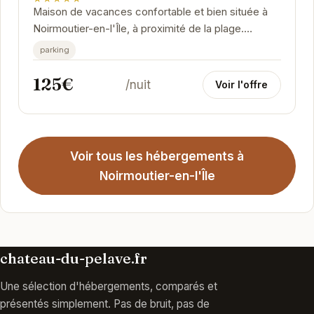
Maison de vacances confortable et bien située à
Noirmoutier-en-l'Île, à proximité de la plage.
Parking inclus. Idéal pour des vacances...
parking
125€
/nuit
Voir l'offre
Voir tous les hébergements à
Noirmoutier-en-l'Île
chateau-du-pelave.fr
Une sélection d'hébergements, comparés et
présentés simplement. Pas de bruit, pas de