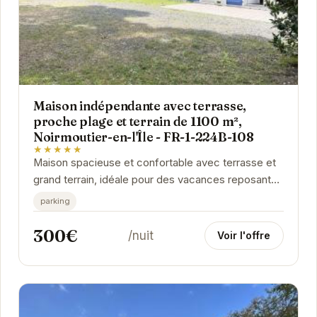
Maison indépendante avec terrasse,
proche plage et terrain de 1100 m²,
Noirmoutier-en-l'Île - FR-1-224B-108
★★★★★
Maison spacieuse et confortable avec terrasse et
grand terrain, idéale pour des vacances reposantes
à Noirmoutier-en-l'Île. Proche de la plage et...
parking
300€
/nuit
Voir l'offre