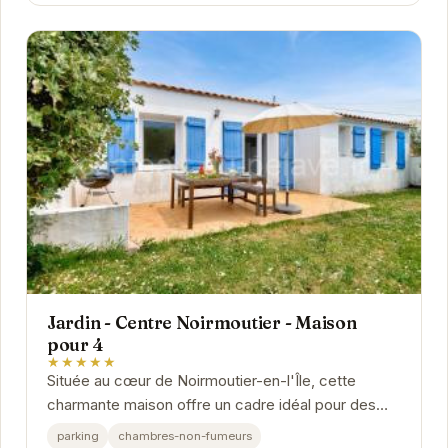
Jardin - Centre Noirmoutier - Maison
pour 4
★★★★★
Située au cœur de Noirmoutier-en-l'Île, cette
charmante maison offre un cadre idéal pour des
vacances relaxantes. Avec son jardin privé, vous...
parking
chambres-non-fumeurs