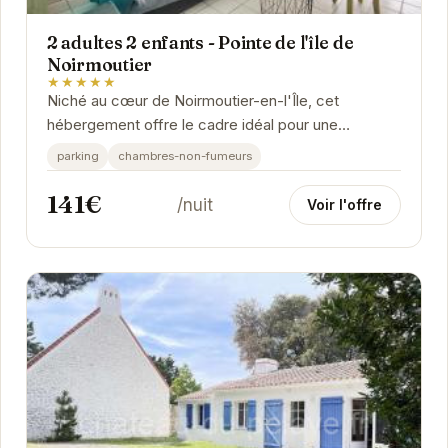
2 adultes 2 enfants - Pointe de l'île de
Noirmoutier
★★★★★
Niché au cœur de Noirmoutier-en-l'Île, cet
hébergement offre le cadre idéal pour une
escapade insulaire. Profitez de la proximité des
parking
chambres-non-fumeurs
plages et...
141€
/nuit
Voir l'offre