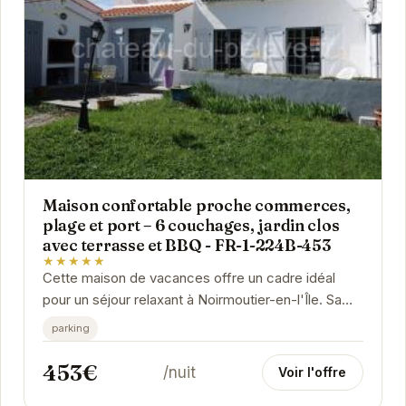
Maison confortable proche commerces,
plage et port – 6 couchages, jardin clos
avec terrasse et BBQ - FR-1-224B-453
★★★★★
Cette maison de vacances offre un cadre idéal
pour un séjour relaxant à Noirmoutier-en-l'Île. Sa
proximité avec les commerces, la plage et le...
parking
453€
/nuit
Voir l'offre