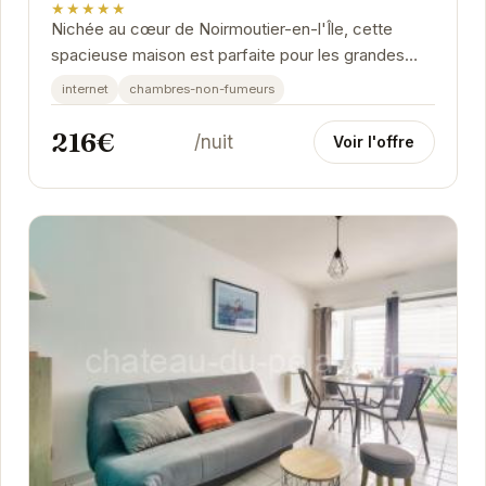
★★★★★
Nichée au cœur de Noirmoutier-en-l'Île, cette
spacieuse maison est parfaite pour les grandes
familles ou groupes d'amis. Sa proximité avec le...
internet
chambres-non-fumeurs
216€
/nuit
Voir l'offre