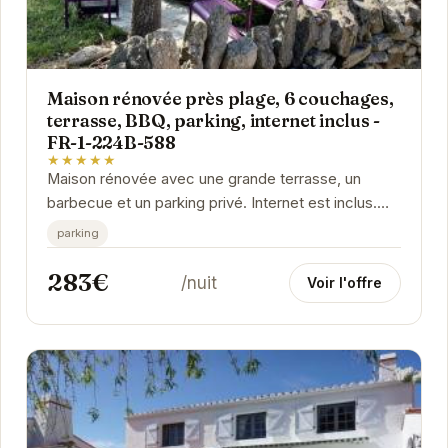
Maison rénovée près plage, 6 couchages,
terrasse, BBQ, parking, internet inclus -
FR-1-224B-588
★★★★★
Maison rénovée avec une grande terrasse, un
barbecue et un parking privé. Internet est inclus.
Proche des commerces et des restaurants.
parking
Idéale...
283€
/nuit
Voir l'offre