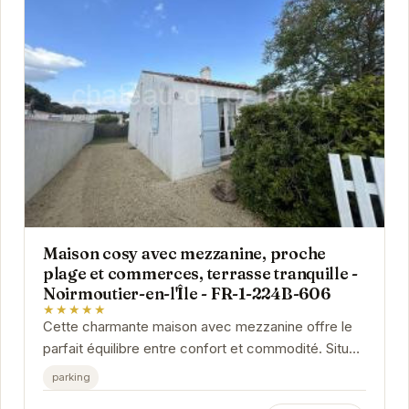
Maison cosy avec mezzanine, proche
plage et commerces, terrasse tranquille -
Noirmoutier-en-l'Île - FR-1-224B-606
★★★★★
Cette charmante maison avec mezzanine offre le
parfait équilibre entre confort et commodité. Située
à proximité des plages et des commerces de...
parking