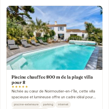
Piscine chauffee 800 m de la plage villa
pour 8
★★★★★
Nichée au cœur de Noirmoutier-en-l'Île, cette villa
spacieuse et lumineuse offre un cadre idéal pour
des vacances en famille ou entre amis. Avec...
piscine-exterieure
parking
internet