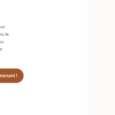
our
où le
su
ur
tenant !