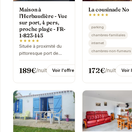
Maison à
La cousinade No
★★★★★
l'Herbaudière - Vue
sur port, 4 pers,
parking
proche plage - FR-
1-823-145
chambres-familiales
★★★★★
internet
Située à proximité du
chambres-non-fumeurs
pittoresque port de
l'Herbaudière et à
quelques pas des
189€
172€
/nuit
/nuit
Voir l'offre
Voir 
plages de sable fin,
cette maison de
vacances offre un
cadre...