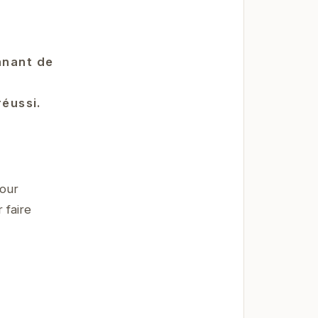
nnant de
réussi.
pour
 faire