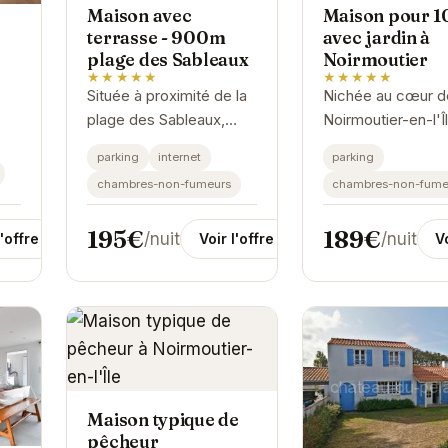
Maison avec
Maison pour 1
terrasse - 900m
avec jardin à
plage des Sableaux
Noirmoutier
★★★★★
★★★★★
Située à proximité de la
Nichée au cœur d
plage des Sableaux,
Noirmoutier-en-l'Îl
cette maison offre un
cette charmante 
parking
internet
parking
havre de paix pour vos
offre un espace d
chambres-non-fumeurs
chambres-non-fume
vacances. Avec sa
spacieux et confo
terrasse ensoleillée,
pour des vacance
195€
189€
/nuit
/nuit
Voir l'offre
Vo
l'offre
profitez de...
inoubliables. Son..
Maison typique de
pêcheur