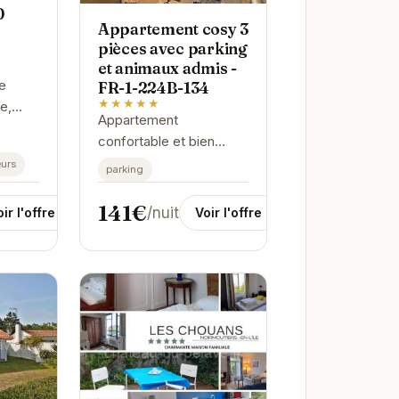
0
Appartement cosy 3
pièces avec parking
et animaux admis -
e
FR-1-224B-134
★★★★★
e,
Appartement
maison
confortable et bien
e vie
équipé, idéalement situé
urs
rtable
parking
à Noirmoutier-en-l'Île.
s
Proche des commerces
141€
/nuit
ir l'offre
Voir l'offre
.
et des plages, il offre un
cadre...