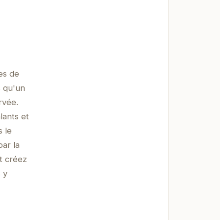
es de
s qu'un
rvée.
lants et
s le
par la
t créez
 y