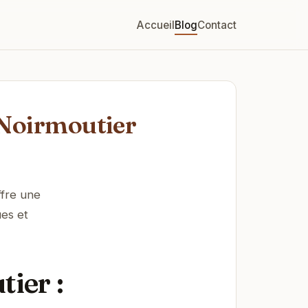
Accueil
Blog
Contact
-Noirmoutier
ffre une
ues et
tier :