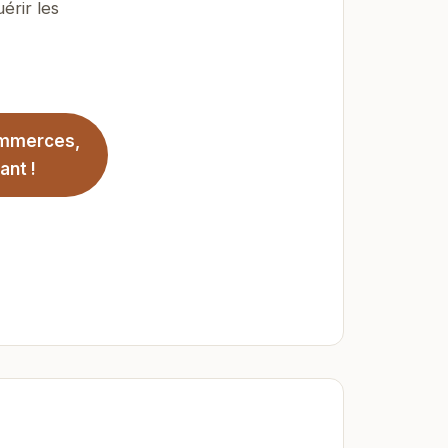
érir les
ommerces,
ant !