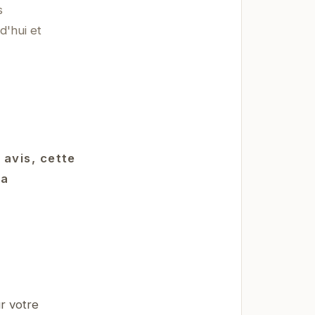
s
d'hui et
avis, cette
La
r votre