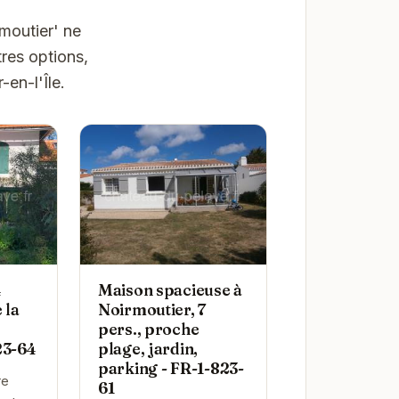
moutier' ne
res options,
en-l'Île.
4
Maison spacieuse à
 la
Noirmoutier, 7
pers., proche
23-64
plage, jardin,
parking - FR-1-823-
re
61