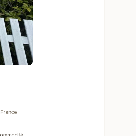
 France
 commodité.