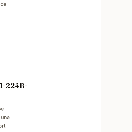
 de
R-1-224B-
se
r une
ort