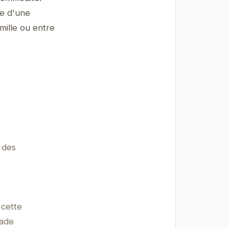
se d'une
mille ou entre
 des
 cette
pade