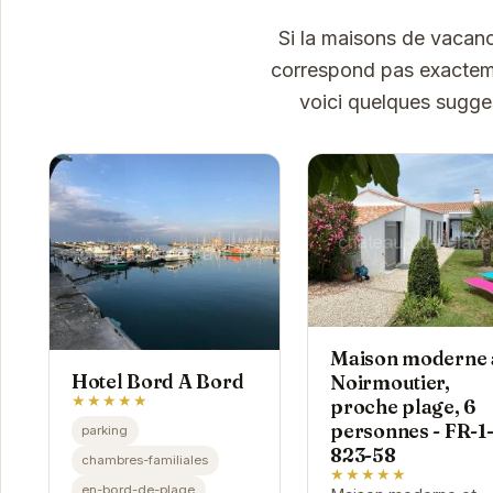
Si la maisons de vacan
correspond pas exactemen
voici quelques sugges
Maison moderne 
Hotel Bord A Bord
Noirmoutier,
★★★★★
proche plage, 6
personnes - FR-1
parking
823-58
chambres-familiales
★★★★★
en-bord-de-plage