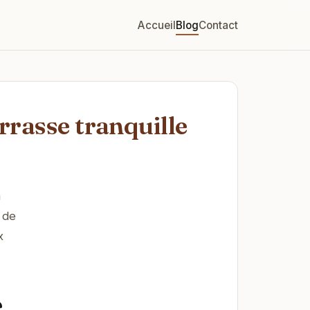
Accueil
Blog
Contact
rrasse tranquille
n
 de
x
e