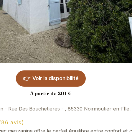
👉
Voir la disponibilité
À partir de 201 €
n - Rue Des Bouchetieres - , 85330 Noirmoutier-en-l'Île,
86 avis)
c mezzanine offre le parfait équilibre entre confort et