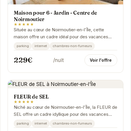
Maison pour 6 - Jardin - Centre de
Noirmoutier
★★★★★
Située au cœur de Noirmoutier-en-l'Île, cette
maison offre un cadre idéal pour des vacances
reposantes. Le jardin privé est parfait pour les...
parking
internet
chambres-non-fumeurs
229€
/nuit
Voir l'offre
FLEUR de SEL
★★★★★
Niché au cœur de Noirmoutier-en-l'Île, la FLEUR de
SEL offre un cadre idyllique pour des vacances
relaxantes. Ses prestations de qualité et son...
parking
internet
chambres-non-fumeurs