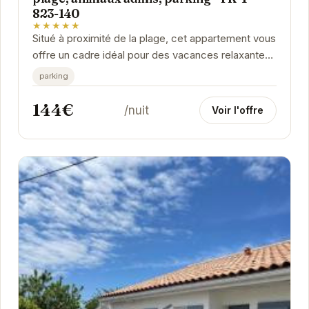
823-140
★★★★★
Situé à proximité de la plage, cet appartement vous
offre un cadre idéal pour des vacances relaxantes
à Noirmoutier. Accueillant les animaux de...
parking
144€
/nuit
Voir l'offre