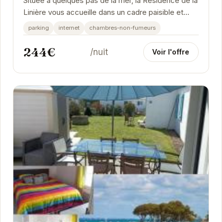
Située à quelques pas de la mer, la Résidence de la
Linière vous accueille dans un cadre paisible et
confortable. Idéale pour les familles ou...
parking
internet
chambres-non-fumeurs
244€
/nuit
Voir l'offre