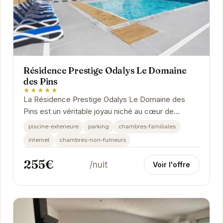
Résidence Prestige Odalys Le Domaine
des Pins
★★★★★
La Résidence Prestige Odalys Le Domaine des
Pins est un véritable joyau niché au cœur de
Noirmoutier-en-l'Île. Avec ses équipements
piscine-exterieure
parking
chambres-familiales
modernes et...
internet
chambres-non-fumeurs
255€
/nuit
Voir l'offre