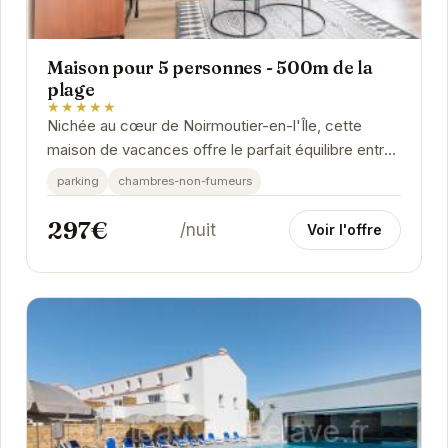
Maison pour 5 personnes - 500m de la
plage
★★★★★
Nichée au cœur de Noirmoutier-en-l'Île, cette
maison de vacances offre le parfait équilibre entre
confort moderne et charme insulaire. À...
parking
chambres-non-fumeurs
297€
/nuit
Voir l'offre