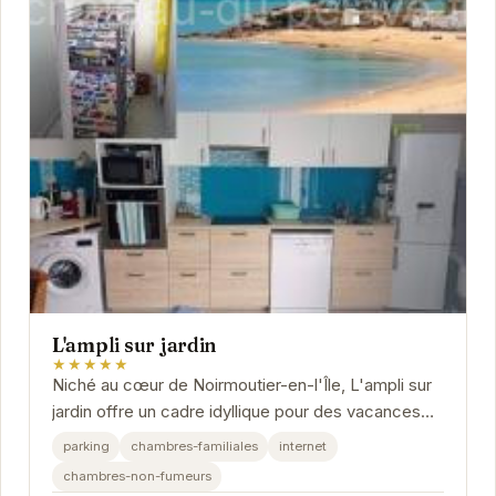
L'ampli sur jardin
★★★★★
Niché au cœur de Noirmoutier-en-l'Île, L'ampli sur
jardin offre un cadre idyllique pour des vacances
inoubliables.
parking
chambres-familiales
internet
chambres-non-fumeurs