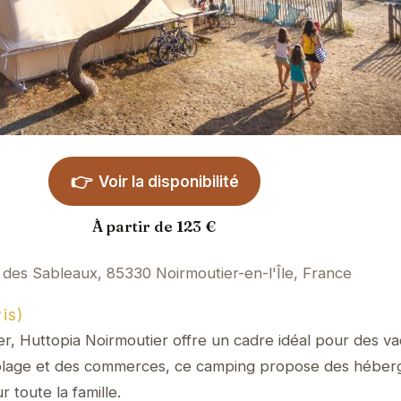
👉
Voir la disponibilité
À partir de 123 €
des Sableaux, 85330 Noirmoutier-en-l'Île, France
is)
ier, Huttopia Noirmoutier offre un cadre idéal pour des v
 plage et des commerces, ce camping propose des héber
r toute la famille.