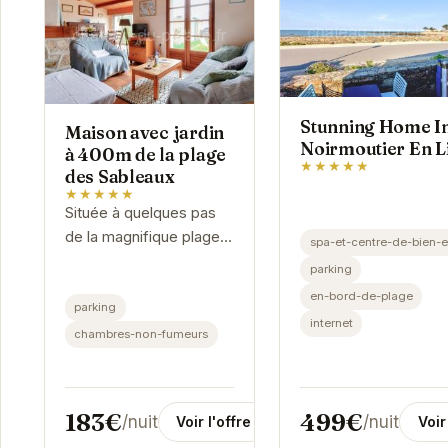
Stunning Home I
Maison avec jardin
Noirmoutier En L
à 400m de la plage
★★★★★
des Sableaux
★★★★★
Située à quelques pas
de la magnifique plage
spa-et-centre-de-bien-e
des Sableaux, la Maison
parking
avec jardin vous
en-bord-de-plage
parking
accueille pour un séjour
internet
inoubliable à...
chambres-non-fumeurs
183€
499€
/nuit
/nuit
Voir l'offre
Voir