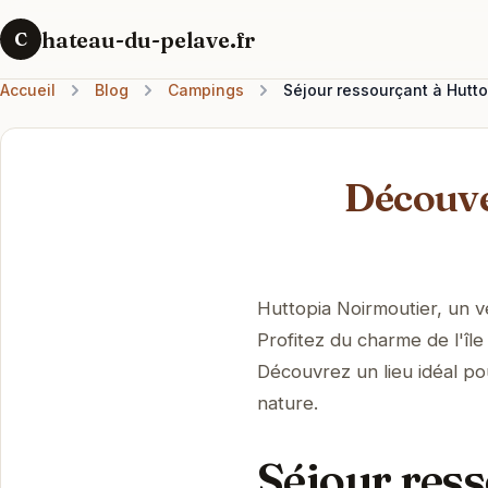
hateau-du-pelave.fr
C
Accueil
Blog
Campings
Séjour ressourçant à Hutto
Découve
Huttopia Noirmoutier, un v
Profitez du charme de l'îl
Découvrez un lieu idéal pou
nature.
Séjour res