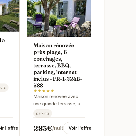
lo
Maison rénovée
près plage, 6
couchages,
terrasse, BBQ,
parking, internet
inclus - FR-1-224B-
588
urs
★★★★★
Maison rénovée avec
une grande terrasse, un
barbecue et un parking
parking
privé. Internet est inclus.
Proche des commerces
283€
/nuit
ir l'offre
Voir l'offre
et des restaurants.