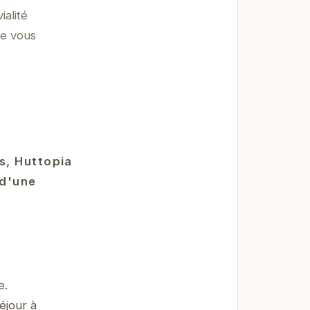
ialité
re vous
s, Huttopia
 d'une
e.
éjour à