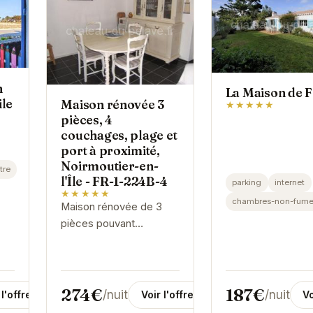
n
La Maison de F
ile
Maison rénovée 3
★★★★★
pièces, 4
couchages, plage et
port à proximité,
Noirmoutier-en-
tre
l'Île - FR-1-224B-4
parking
internet
★★★★★
chambres-non-fume
Maison rénovée de 3
pièces pouvant
accueillir jusqu'à 4
personnes. Idéalement
située à proximité de la
plage et du port de...
187€
274€
/nuit
/nuit
 l'offre
Vo
Voir l'offre