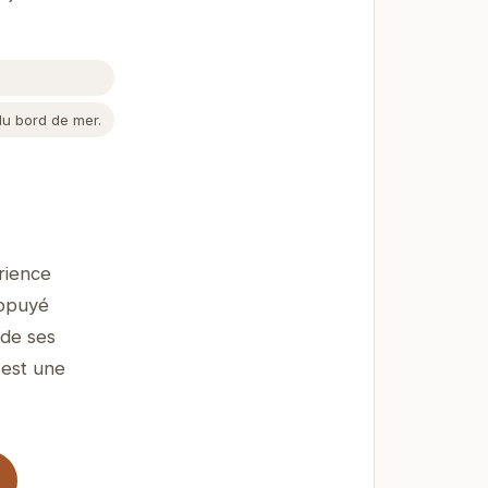
du bord de mer.
rience
appuyé
 de ses
 est une