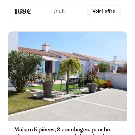
Noirmoutier-en-l'Île. Située à proximité du port et
169€
à...
/nuit
Voir l'offre
Maison 5 pièces, 8 couchages, proche