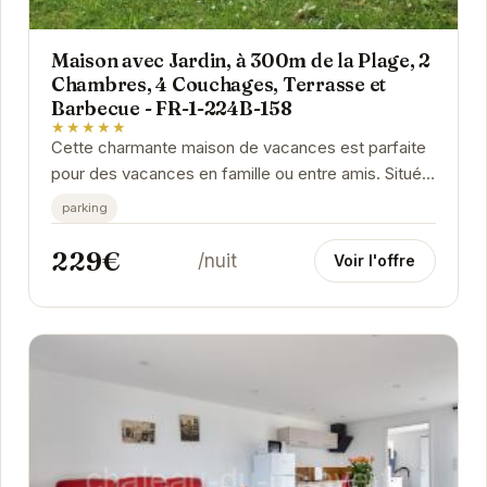
Maison avec Jardin, à 300m de la Plage, 2
Chambres, 4 Couchages, Terrasse et
Barbecue - FR-1-224B-158
★★★★★
Cette charmante maison de vacances est parfaite
pour des vacances en famille ou entre amis. Située
à proximité de la plage, elle offre un accès...
parking
229€
/nuit
Voir l'offre