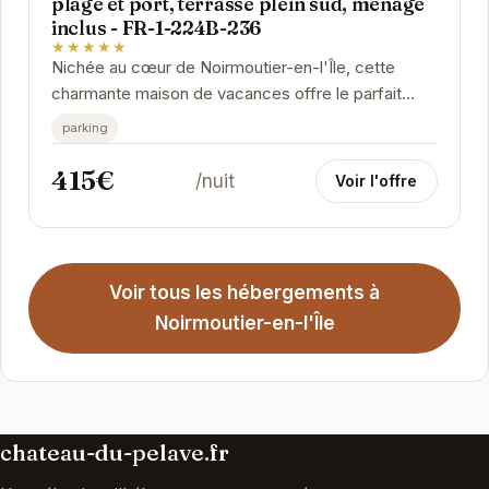
plage et port, terrasse plein sud, ménage
inclus - FR-1-224B-236
★★★★★
Nichée au cœur de Noirmoutier-en-l'Île, cette
charmante maison de vacances offre le parfait
équilibre entre confort moderne et charme
parking
insulaire....
415€
/nuit
Voir l'offre
Voir tous les hébergements à
Noirmoutier-en-l'Île
chateau-du-pelave.fr