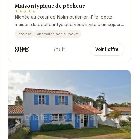
Maison typique de pêcheur
★★★★★
Nichée au cœur de Noirmoutier-en-l'Île, cette
maison de pêcheur typique vous invite à un séjour
authentique et ressourçant. Son emplacement...
internet
chambres-non-fumeurs
99€
/nuit
Voir l'offre