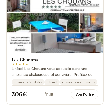
Les Chouans
★★★★★
L'hôtel Les Chouans vous accueille dans une
ambiance chaleureuse et conviviale. Profitez du
calme et de la tranquillité de cet établissement...
chambres-familiales
internet
chambres-non-fumeurs
306€
/nuit
Voir l'offre