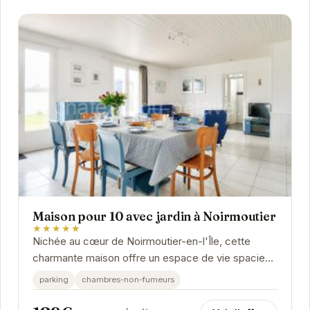
Maison pour 10 avec jardin à Noirmoutier
★★★★★
Nichée au cœur de Noirmoutier-en-l'Île, cette
charmante maison offre un espace de vie spacieux
et confortable pour des vacances inoubliables.
parking
chambres-non-fumeurs
Son...