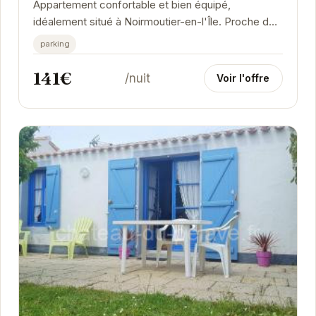
Appartement confortable et bien équipé,
idéalement situé à Noirmoutier-en-l'Île. Proche des
commerces et des plages, il offre un cadre...
parking
141€
/nuit
Voir l'offre