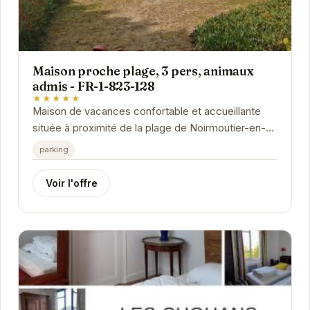
Maison proche plage, 3 pers, animaux
admis - FR-1-823-128
★★★★★
Maison de vacances confortable et accueillante
située à proximité de la plage de Noirmoutier-en-
l'Île, idéale pour un séjour relaxant en...
parking
Voir l'offre