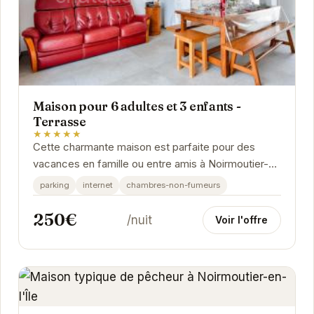
Maison pour 6 adultes et 3 enfants -
Terrasse
★★★★★
Cette charmante maison est parfaite pour des
vacances en famille ou entre amis à Noirmoutier-
en-l'Île. Avec sa capacité d'accueil de 6 adultes
parking
internet
chambres-non-fumeurs
et...
250€
/nuit
Voir l'offre