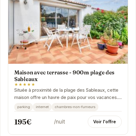
Maison avec terrasse - 900m plage des
Sableaux
★★★★★
Située à proximité de la plage des Sableaux, cette
maison offre un havre de paix pour vos vacances.
Avec sa terrasse ensoleillée, profitez de...
parking
internet
chambres-non-fumeurs
195€
/nuit
Voir l'offre