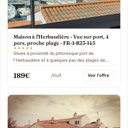
Maison à l'Herbaudière - Vue sur port, 4
pers, proche plage - FR-1-823-145
★★★★★
Située à proximité du pittoresque port de
l'Herbaudière et à quelques pas des plages de
sable fin, cette maison de vacances offre un
189€
cadre...
/nuit
Voir l'offre