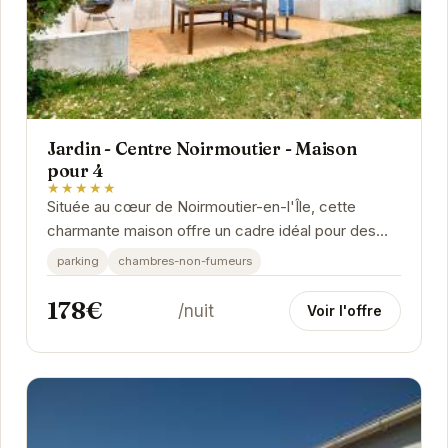
Jardin - Centre Noirmoutier - Maison
pour 4
★★★★★
Située au cœur de Noirmoutier-en-l'Île, cette
charmante maison offre un cadre idéal pour des
vacances relaxantes. Avec son jardin privé, vous...
parking
chambres-non-fumeurs
178€
/nuit
Voir l'offre