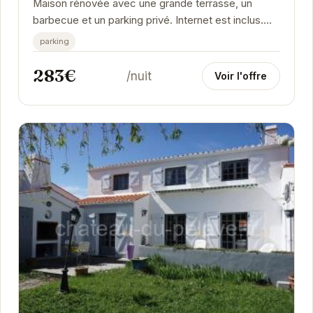
Maison rénovée avec une grande terrasse, un
barbecue et un parking privé. Internet est inclus.
Proche des commerces et des restaurants.
parking
Idéale...
283€
/nuit
Voir l'offre