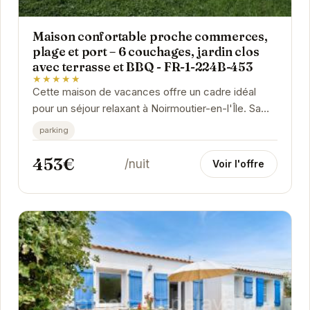
Maison confortable proche commerces,
plage et port – 6 couchages, jardin clos
avec terrasse et BBQ - FR-1-224B-453
★★★★★
Cette maison de vacances offre un cadre idéal
pour un séjour relaxant à Noirmoutier-en-l'Île. Sa
proximité avec les commerces, la plage et le...
parking
453€
/nuit
Voir l'offre