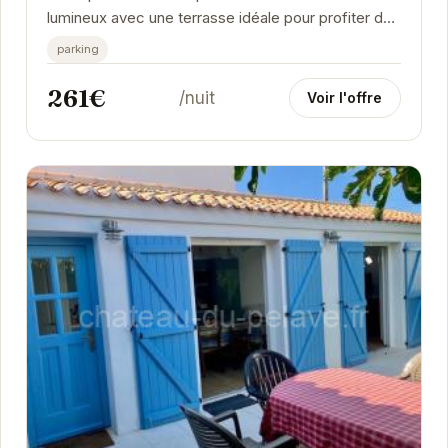
lumineux avec une terrasse idéale pour profiter des
belles journées ensoleillées. Sa proximité...
parking
261€
/nuit
Voir l'offre