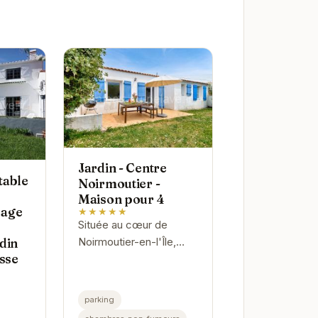
Jardin - Centre
table
Noirmoutier -
Maison pour 4
lage
★★★★★
Située au cœur de
din
Noirmoutier-en-l'Île,
asse
cette charmante maison
offre un cadre idéal pour
des vacances
parking
relaxantes. Avec son