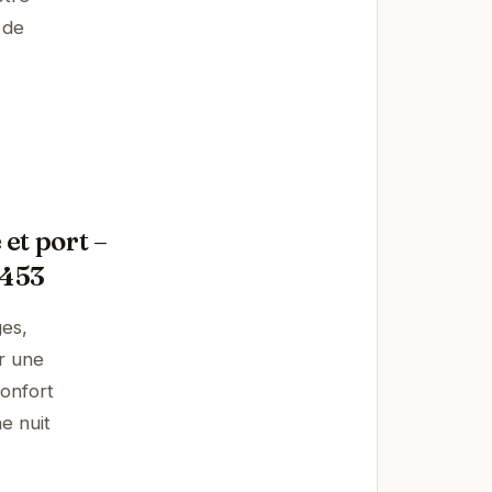
 de
et port –
-453
es,
r une
confort
e nuit