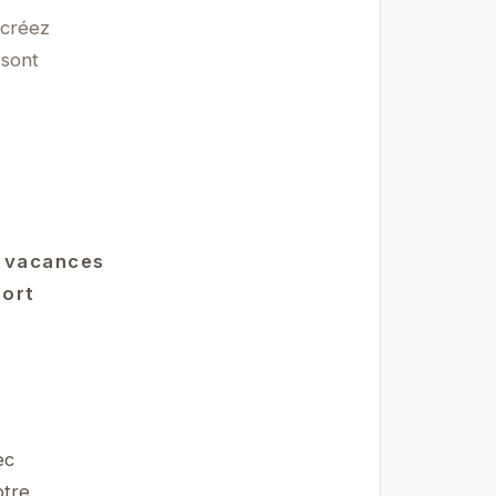
 créez
 sont
e vacances
port
ec
otre