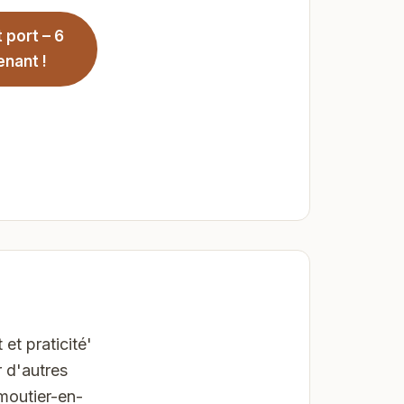
 port – 6
nant !
et praticité'
 d'autres
moutier-en-