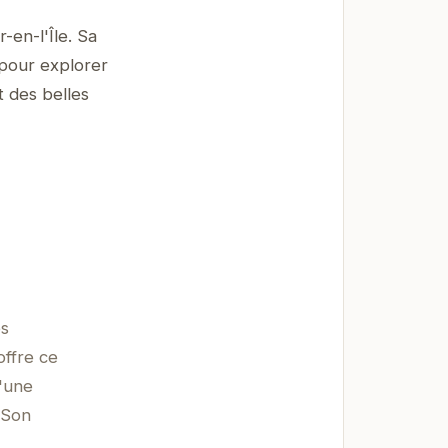
-en-l'Île. Sa
 pour explorer
t des belles
es
offre ce
d'une
 Son