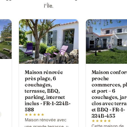
l'Île.
Maison rénovée
Maison confor
près plage, 6
proche
couchages,
commerces, p
terrasse, BBQ,
et port – 6
parking, internet
couchages, jar
inclus - FR-1-224B-
clos avec terr
588
et BBQ - FR-1-
★★★★★
224B-453
Maison rénovée avec
★★★★★
Cette maison de
une grande terrasse, un