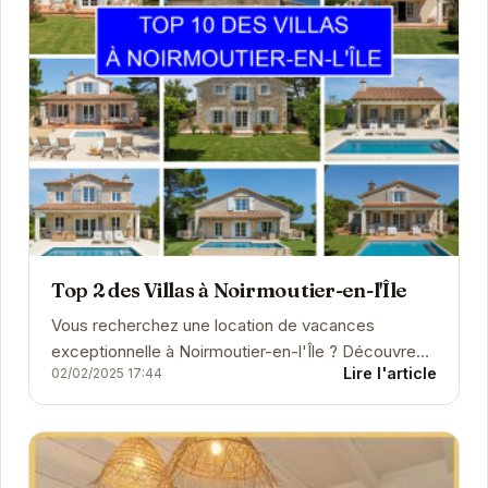
Top 2 des Villas à Noirmoutier-en-l'Île
Vous recherchez une location de vacances
exceptionnelle à Noirmoutier-en-l'Île ? Découvrez
Lire l'article
02/02/2025 17:44
notre sélection de villas de charme, offrant un large
choi...