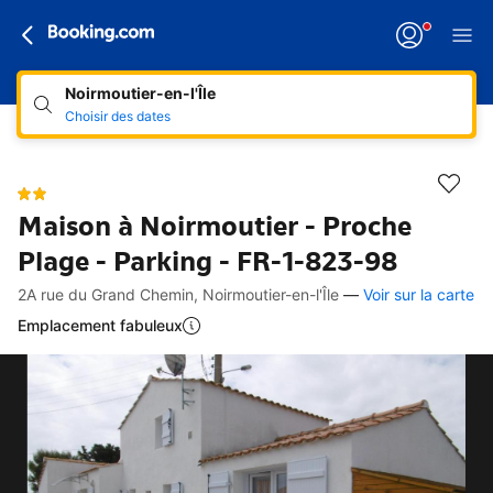
Noirmoutier-en-l'Île
Choisir des dates
Maison à Noirmoutier - Proche
Plage - Parking - FR-1-823-98
2A rue du Grand Chemin, Noirmoutier-en-l'Île
—
Voir sur la carte
Accès rapides
Aller à la description
Aller aux équipements
Aller aux hébergements
Aller aux conditions
Emplacement fabuleux