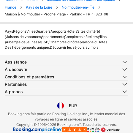
France
Pays de la Loire
Noirmoutier-en-l'Île
Maison à Noirmoutier - Proche Plage - Parking - FR-1-823-98
Pays
Régions
Villes
Quartiers
Aéroports
Hôtels
Sites d'intérêt
Maisons de vacances
Appartements
Complexes hôteliers
Villas
Auberges de jeunesse
B&B/Chambres d'hôtes
Maisons d'Hôtes
Des hébergements uniques
Découvrir les séjours au mois
Assistance
À découvrir
Conditions et paramètres
Partenaires
À propos
EUR
Sélectionnez votre langue
Sélectionnez votre devise
Booking.com fait partie de Booking Holdings Inc., le leader mondial des
voyages en ligne et services associés.
Copyright © 1996–2026 Booking.com™. Tous droits réservés.